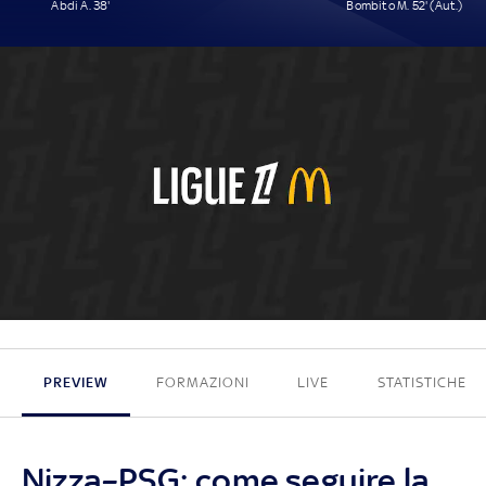
Abdi A. 38'
Bombito M. 52' (Aut.)
1 - 1
PREVIEW
FORMAZIONI
LIVE
STATISTICHE
Nizza–PSG: come seguire la