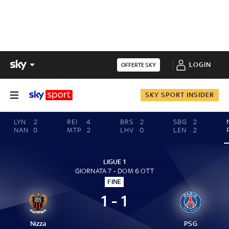
LOGIN
OFFERTE SKY
SKY SPORT INSIDER
LYN
2
REI
4
BRS
2
SBG
2
NAN
0
MTP
2
LHV
0
LEN
2
LIGUE 1
GIORNATA 7 - DOM 6 OTT
FINE
1 - 1
Nizza
PSG