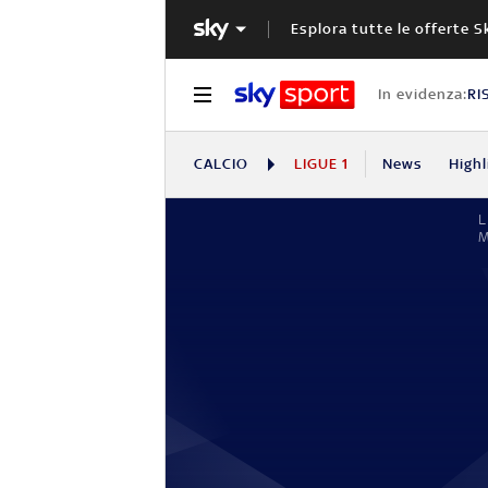
Esplora tutte le offerte S
In evidenza:
RI
CALCIO
LIGUE 1
News
Highl
L