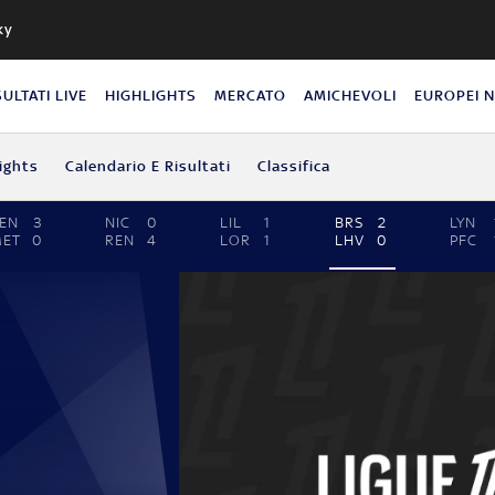
ky
SULTATI LIVE
HIGHLIGHTS
MERCATO
AMICHEVOLI
EUROPEI 
ights
Calendario E Risultati
Classifica
EN
3
NIC
0
LIL
1
BRS
2
LYN
MET
0
REN
4
LOR
1
LHV
0
PFC