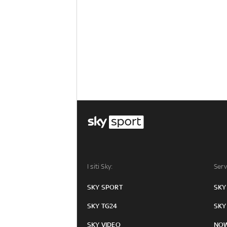
I siti Sky:
Serv
SKY SPORT
SKY
SKY TG24
SKY
SKY VIDEO
NO