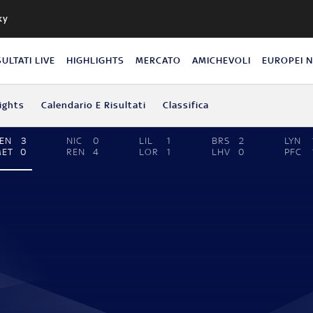
ky
SULTATI LIVE
HIGHLIGHTS
MERCATO
AMICHEVOLI
EUROPEI 
ights
Calendario E Risultati
Classifica
EN
3
NIC
0
LIL
1
BRS
2
LYN
MET
0
REN
4
LOR
1
LHV
0
PFC