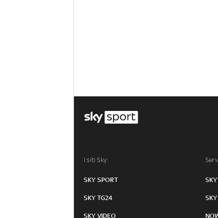
I siti Sky:
Serv
SKY SPORT
SKY
SKY TG24
SKY
SKY VIDEO
NO