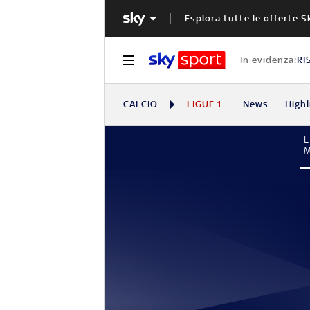
Esplora tutte le offerte S
In evidenza:
RI
CALCIO
LIGUE 1
News
Highl
L