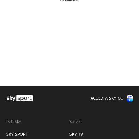
ACCEDI A SKY GO
I siti Sky:
Servizi:
SKY SPORT
SKY TV