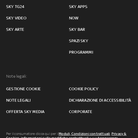
SKY TG24
SKY APPS
SKY VIDEO
NOW
SKY ARTE
SKY BAR
SPAZI SKY
PROGRAMMI
Note legali:
GESTIONE COOKIE
COOKIE POLICY
NOTE LEGALI
DICHIARAZIONE DI ACCESSIBILITÀ
OFFERTA SKY MEDIA
CORPORATE
Per il consumatore clicca qui per i
Moduli, Condizioni contrattuali
,
Privacy &
Cookies
,
informazioni sulle modifiche contrattuali
o per
trasparenza