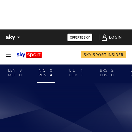
LOGIN
OFFERTE SKY
SKY SPORT INSIDER
LEN
3
NIC
0
LIL
1
BRS
2
MET
0
REN
4
LOR
1
LHV
0