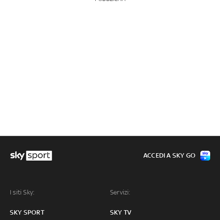
ACCEDI A SKY GO
I siti Sky:
Servizi:
SKY SPORT
SKY TV