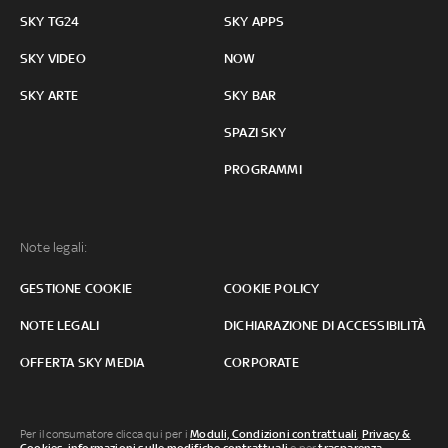
SKY TG24
SKY APPS
SKY VIDEO
NOW
SKY ARTE
SKY BAR
SPAZI SKY
PROGRAMMI
Note legali:
GESTIONE COOKIE
COOKIE POLICY
NOTE LEGALI
DICHIARAZIONE DI ACCESSIBILITÀ
OFFERTA SKY MEDIA
CORPORATE
Per il consumatore clicca qui per i
Moduli, Condizioni contrattuali
,
Privacy &
Cookies
,
informazioni sulle modifiche contrattuali
o per
trasparenza