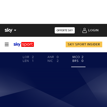
LOGIN
OFFERTE SKY
SKY SPORT INSIDER
LOR
2
ANR
0
MCO
2
LEN
1
NIC
2
BRS
0