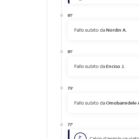
81'
Fallo subito da
Nordin A.
81'
Fallo subito da
Enciso J.
79'
Fallo subito da
Omobamidele 
77'
Calcio d'angolo causato