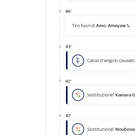
86'
Tiro fuori di
Amo-Ameyaw S.
83'
Calcio d'angolo causato
82'
Sostituzione!
Kamara G
82'
Sostituzione!
Noubissie