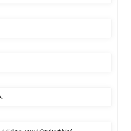
A.
 dall'ultimo tocco di
Omobamidele A.