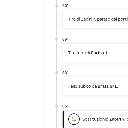
90'
Tiro di Zabiri Y. parato dal port
89'
Tiro fuori di
Enciso J.
88'
Fallo subito da
Brassier L.
86'
Sostituzione!
Zabiri Y.
p