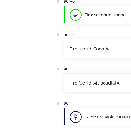
90'+6'
Fine secondo tempo
90'+5'
Tiro fuori di
Godo M.
90'
Tiro fuori di
Aït Boudlal A.
90'
Calcio d'angolo causato