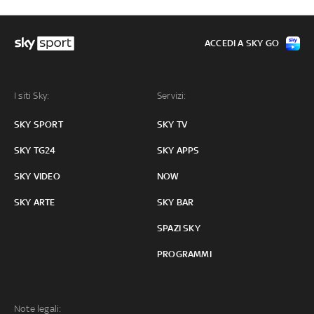
ACCEDI A SKY GO
I siti Sky:
Servizi:
SKY SPORT
SKY TV
SKY TG24
SKY APPS
SKY VIDEO
NOW
SKY ARTE
SKY BAR
SPAZI SKY
PROGRAMMI
Note legali: