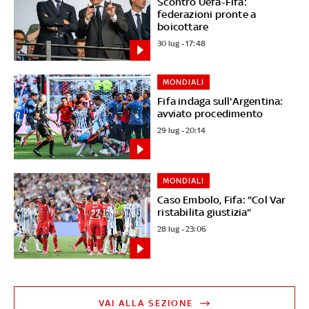
Scontro Uefa-Fifa:
federazioni pronte a
boicottare
30 lug - 17:48
MONDIALI
Fifa indaga sull'Argentina:
avviato procedimento
29 lug - 20:14
MONDIALI
Caso Embolo, Fifa: "Col Var
ristabilita giustizia"
28 lug - 23:06
VAI ALLA SEZIONE