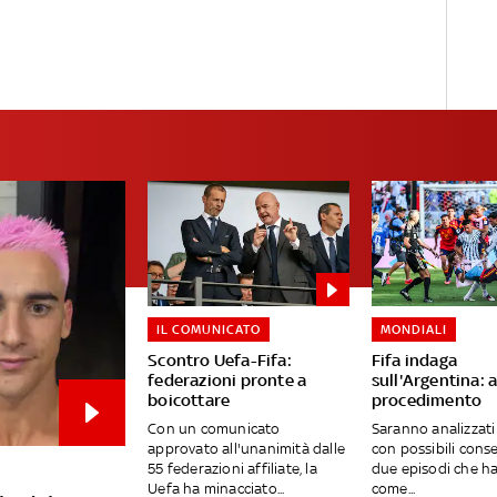
IL COMUNICATO
MONDIALI
Scontro Uefa-Fifa:
Fifa indaga
federazioni pronte a
sull'Argentina: 
boicottare
procedimento
Con un comunicato
Saranno analizzati
approvato all'unanimità dalle
con possibili cons
55 federazioni affiliate, la
due episodi che h
Uefa ha minacciato...
come...