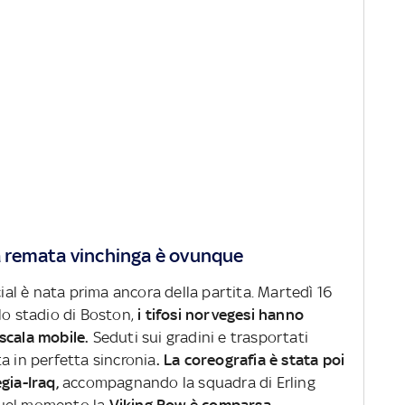
la remata vinchinga è ovunque
cial è nata prima ancora della partita. Martedì 16
lo stadio di Boston,
i tifosi norvegesi hanno
scala mobile.
Seduti sui gradini e trasportati
a in perfetta sincronia
.
La coreografia è stata poi
gia-Iraq,
accompagnando la squadra di Erling
quel momento la
Viking Row è comparsa