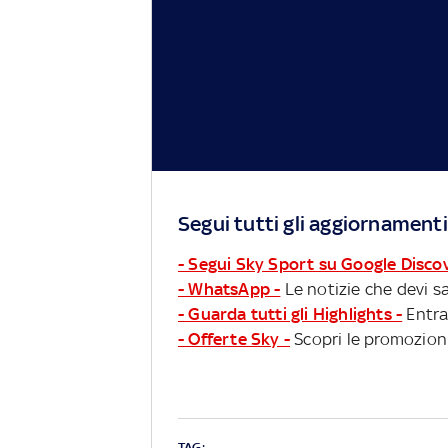
Segui tutti gli aggiornamenti
- Segui Sky Sport su Google Disco
- WhatsApp -
Le notizie che devi sa
- Guarda tutti gli Highlights -
Entra
- Offerte Sky -
Scopri le promozioni
TAG: