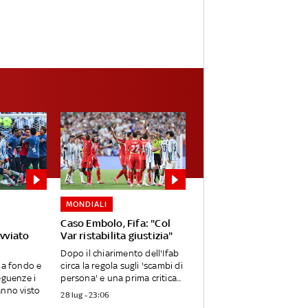
MONDIALI
Caso Embolo, Fifa: "Col
avviato
Var ristabilita giustizia"
Dopo il chiarimento dell'Ifab
 a fondo e
circa la regola sugli 'scambi di
eguenze i
persona' e una prima critica...
anno visto
28 lug - 23:06