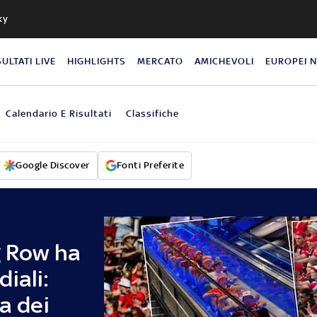
ky
SULTATI LIVE
HIGHLIGHTS
MERCATO
AMICHEVOLI
EUROPEI 
Calendario E Risultati
Classifiche
Google Discover
Fonti Preferite
g Row ha
iali:
a dei