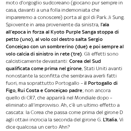
moto d’orgoglio sudcoreano (giocano pur sempre in
casa, davanti a una folla indemoniata che
impareremo a conoscere) porta al gol di Park Ji Sung.
Spiovente in area proveniente da sinistra,
l’ala
all’epoca in forza al Kyoto Purple Sanga stoppa di
petto (uno), al volo col destro salta Sergio
Conceiçao con un sombrerino (due) e poi sempre al
volo calcia di sinistro in rete (tre)
. Gli effetti sono
calcisticamente devastanti:
Corea del Sud
qualificata come prima nel girone
, Stati Uniti avanti
nonostante la sconfitta che sembrava averli fatti
fuori, ma soprattutto Portogallo –
il Portogallo di
Figo, Rui Costa e Conceiçao padre
; non ancora
quello di CR7, che apparirà nel Mondiale dopo –
eliminato all’improvviso. Ah, c’è un ultimo effetto a
cascata: la Corea che passa come prima del girone D
agli ottavi incrocia la seconda del girone G.
L’Italia.
Vi
dice qualcosa un certo Ahn?