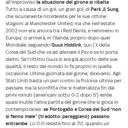
all’improvviso
la situazione del girone si ribalta
.
Tutto a causa di un gol, un gran gol, di
Park Ji Sung
,
che sicuramente ricorderete per le sue ottime
stagioni al Manchester United, ma che nell’estate
2002 non era ancora tra i Red Devils, e nemmeno in
Europa: ci arriverà, in Olanda, proprio dopo quel
Mondiale, seguendo
Guus Hiddink
, suo Ct della
Corea del Sud che va ad allenare il Psv e se lo porta
dietro. Se l’ottimo Guus si era già accorto delle sue
qualità, il resto del mondo lo fa proprio in quella
occasione. Ultima giornata del girone, dicevamo. Agli
Stati Uniti basta un pari contro la Polonia ultima per
passare, ma la sconfitta che si materializza fin dai
primi minuti (americani sotto 0-2 dopo 5’) rende
quasi inutile l’altra partita del girone che si gioca in
contemporanea:
se Portogallo e Corea del Sud “non
si fanno male” (tradotto: pareggiano) passano
entrambe
. Lo 0-0 resiste fino al 70’, quando un