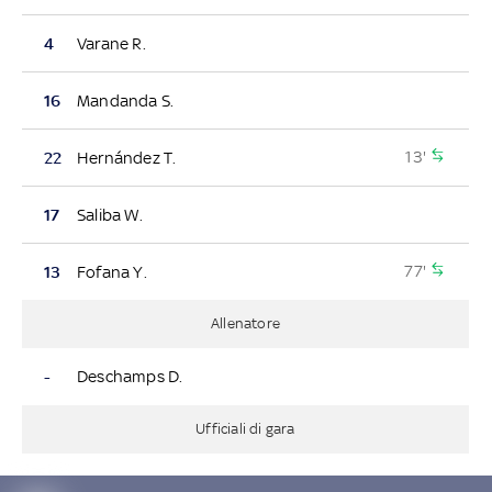
4
Varane R.
16
Mandanda S.
13'
22
Hernández T.
17
Saliba W.
77'
13
Fofana Y.
Allenatore
-
Deschamps D.
Ufficiali di gara