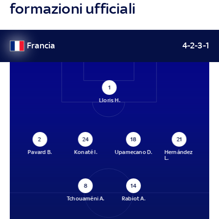
formazioni ufficiali
Francia
4-2-3-1
1
Lloris H.
2
24
18
21
Pavard B.
Konaté I.
Upamecano D.
Hernández
L.
8
14
Tchouaméni A.
Rabiot A.