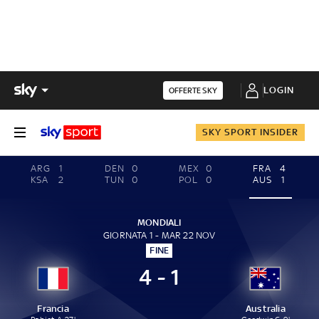
LOGIN
OFFERTE SKY
SKY SPORT INSIDER
ARG
1
DEN
0
MEX
0
FRA
4
KSA
2
TUN
0
POL
0
AUS
1
MONDIALI
GIORNATA 1 - MAR 22 NOV
FINE
4 - 1
Francia
Australia