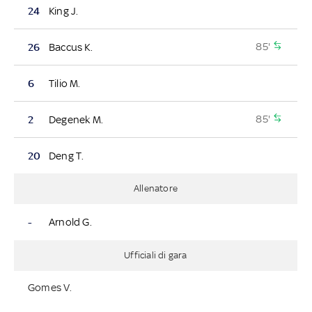
24
King J.
85'
26
Baccus K.
6
Tilio M.
85'
2
Degenek M.
20
Deng T.
Allenatore
-
Arnold G.
Ufficiali di gara
Gomes V.