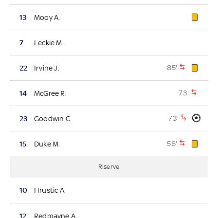
13
Mooy A.
7
Leckie M.
85'
22
Irvine J.
73'
14
McGree R.
73'
23
Goodwin C.
56'
15
Duke M.
Riserve
10
Hrustic A.
12
Redmayne A.