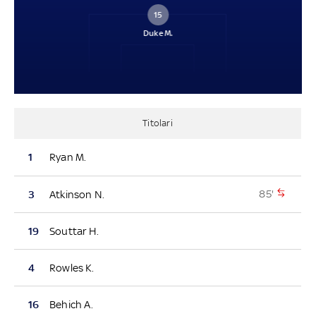
15
Duke M.
Titolari
1
Ryan M.
85'
3
Atkinson N.
19
Souttar H.
4
Rowles K.
16
Behich A.