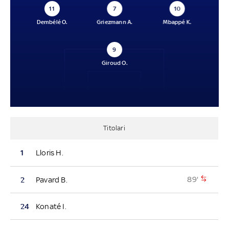
11
7
10
Dembélé O.
Griezmann A.
Mbappé K.
9
Giroud O.
Titolari
1
Lloris H.
89'
2
Pavard B.
24
Konaté I.