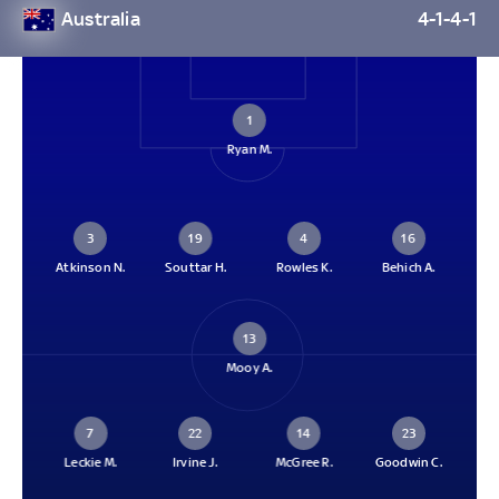
Australia
4-1-4-1
1
Ryan M.
3
19
4
16
Atkinson N.
Souttar H.
Rowles K.
Behich A.
13
Mooy A.
7
22
14
23
Leckie M.
Irvine J.
McGree R.
Goodwin C.