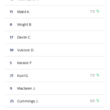
73'
11
Mabil A.
8
Wright B.
17
Devlin C.
18
Vukovic D.
5
Karacic F.
73'
21
Kuol G.
9
Maclaren J.
56'
25
Cummings J.