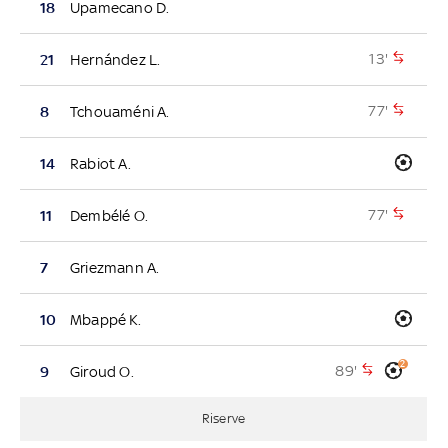
18
Upamecano D.
13'
21
Hernández L.
77'
8
Tchouaméni A.
14
Rabiot A.
77'
11
Dembélé O.
7
Griezmann A.
10
Mbappé K.
2
89'
9
Giroud O.
Riserve