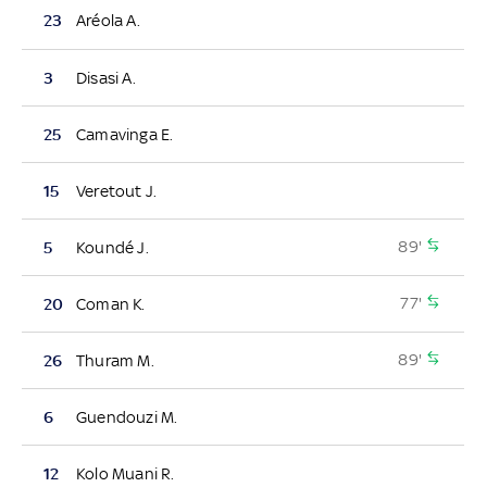
23
Aréola A.
3
Disasi A.
25
Camavinga E.
15
Veretout J.
89'
5
Koundé J.
77'
20
Coman K.
89'
26
Thuram M.
6
Guendouzi M.
12
Kolo Muani R.