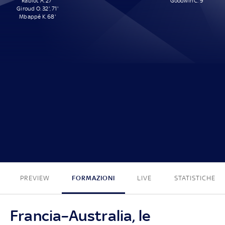
Rabiot A. 27'
Goodwin C. 9'
Giroud O. 32', 71'
Mbappé K. 68'
4 - 1
PREVIEW
FORMAZIONI
LIVE
STATISTICHE
Francia–Australia, le