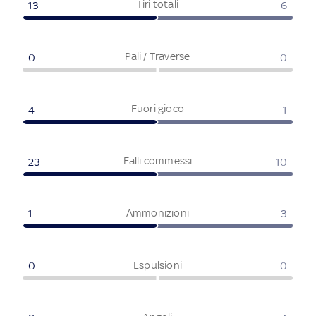
Tiri totali
13
6
Pali / Traverse
0
0
Fuori gioco
4
1
Falli commessi
23
10
Ammonizioni
1
3
Espulsioni
0
0