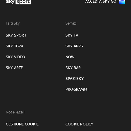
ACCEDI A SKY GO
I siti Sky:
Servizi:
SKY SPORT
SKY TV
SKY TG24
SKY APPS
SKY VIDEO
NOW
SKY ARTE
SKY BAR
SPAZI SKY
PROGRAMMI
Note legali:
GESTIONE COOKIE
COOKIE POLICY