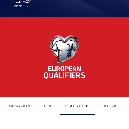
Hlozek A. 23'
Schick P. 65'
2 - 0
FORMAZIONI
LIVE
STATISTICHE
NOTIZIE