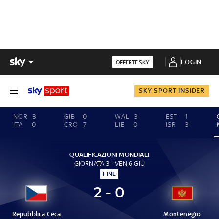
LOGIN
OFFERTE SKY
SKY SPORT INSIDER
NOR
3
GIB
0
WAL
3
EST
1
ITA
0
CRO
7
LIE
0
ISR
3
QUALIFICAZIONI MONDIALI
GIORNATA 3 - VEN 6 GIU
FINE
2 - 0
Repubblica Ceca
Montenegro