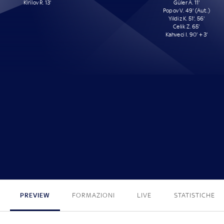
Kirilov R. 13'
Güler A. 11'
Popov V. 49' (Aut.)
Yildiz K. 51', 56'
Celik Z. 65'
Kahveci I. 90' + 3'
1 - 6
PREVIEW
FORMAZIONI
LIVE
STATISTICHE