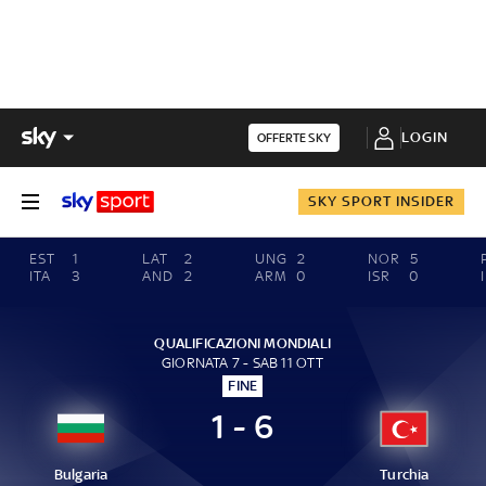
LOGIN
OFFERTE SKY
SKY SPORT INSIDER
EST
1
LAT
2
UNG
2
NOR
5
ITA
3
AND
2
ARM
0
ISR
0
QUALIFICAZIONI MONDIALI
GIORNATA 7 - SAB 11 OTT
FINE
1 - 6
Bulgaria
Turchia