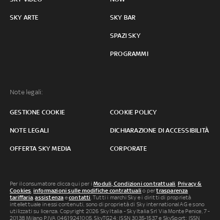
SKY ARTE
SKY BAR
SPAZI SKY
PROGRAMMI
Note legali:
GESTIONE COOKIE
COOKIE POLICY
NOTE LEGALI
DICHIARAZIONE DI ACCESSIBILITÀ
OFFERTA SKY MEDIA
CORPORATE
Per il consumatore clicca qui per i
Moduli, Condizioni contrattuali
,
Privacy &
Cookies
,
informazioni sulle modifiche contrattuali
o per
trasparenza
tariffaria
,
assistenza
e
contatti
. Tutti i marchi Sky e i diritti di proprietà
intellettuale in essi contenuti, sono di proprietà di Sky international AG e sono
utilizzati su licenza. Copyright 2026 Sky Italia - Sky Italia Srl Via Monte Penice, 7 -
20138 Milano P.IVA 04619241005. SkyTG24: ISSN 3035-1537 e SkySport: ISSN