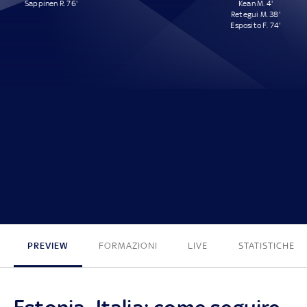
Sappinen R. 76'
Kean M. 4'
Retegui M. 38'
Esposito F. 74'
1 - 3
PREVIEW
FORMAZIONI
LIVE
STATISTICHE