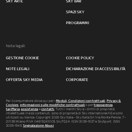
SKY ARTE
SKY BAR
SPAZI SKY
PROGRAMMI
Note legali:
GESTIONE COOKIE
COOKIE POLICY
NOTE LEGALI
DICHIARAZIONE DI ACCESSIBILITÀ
OFFERTA SKY MEDIA
CORPORATE
Per il consumatore clicca qui per i
Moduli, Condizioni contrattuali
,
Privacy &
Cookies
,
informazioni sulle modifiche contrattuali
o per
trasparenza
tariffaria
,
assistenza
e
contatti
. Tutti i marchi Sky e i diritti di proprietà
intellettuale in essi contenuti, sono di proprietà di Sky international AG e sono
utilizzati su licenza. Copyright 2026 Sky Italia - Sky Italia Srl Via Monte Penice, 7 -
20138 Milano P.IVA 04619241005. SkyTG24: ISSN 3035-1537 e SkySport: ISSN
3035-1545.
Segnalazione Abusi