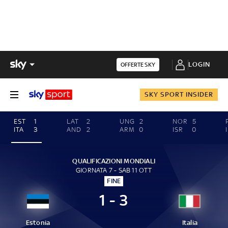
LOGIN
OFFERTE SKY
SKY SPORT INSIDER
EST
1
LAT
2
UNG
2
NOR
5
ITA
3
AND
2
ARM
0
ISR
0
QUALIFICAZIONI MONDIALI
GIORNATA 7 - SAB 11 OTT
FINE
1 - 3
Estonia
Italia