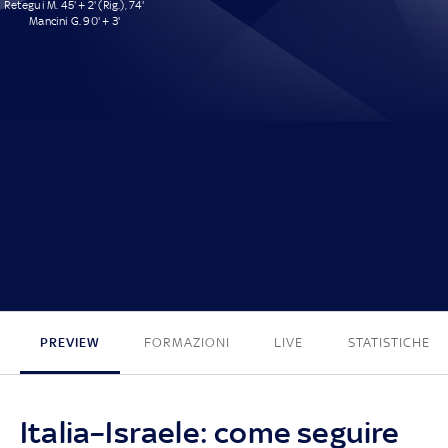
Retegui M. 45' + 2' (Rig.), 74'
Mancini G. 90' + 3'
3 - 0
PREVIEW
FORMAZIONI
LIVE
STATISTICHE
Italia–Israele: come seguire