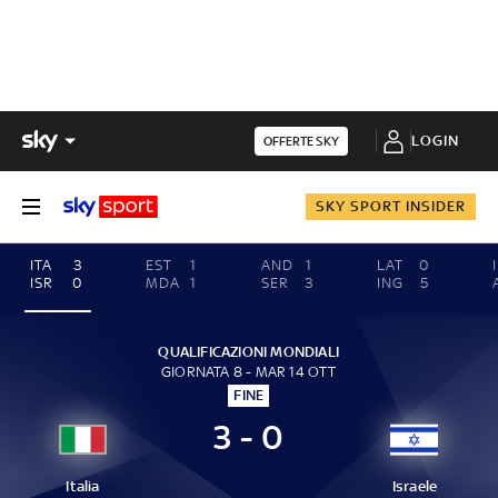
LOGIN
OFFERTE SKY
SKY SPORT INSIDER
ITA
3
EST
1
AND
1
LAT
0
ISR
0
MDA
1
SER
3
ING
5
QUALIFICAZIONI MONDIALI
GIORNATA 8 - MAR 14 OTT
FINE
3 - 0
Italia
Israele