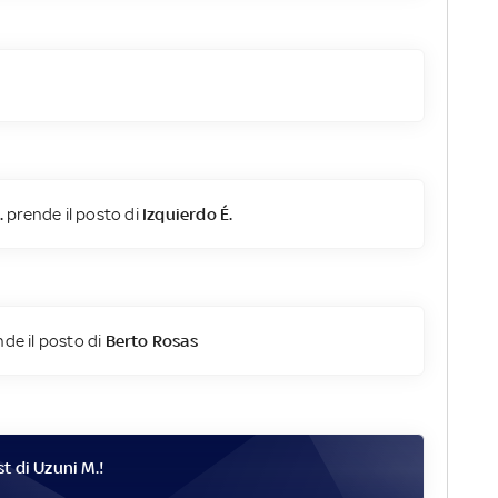
.
prende il posto di
Izquierdo É.
de il posto di
Berto Rosas
st di
Uzuni M.
!