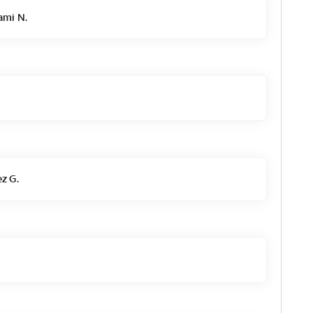
ami N.
z G.