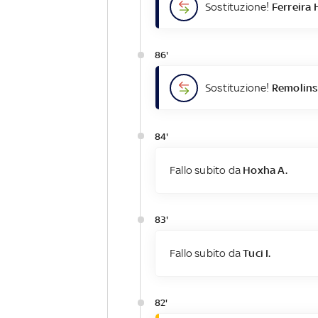
Sostituzione!
Ferreira 
86'
Sostituzione!
Remolins
84'
Fallo subito da
Hoxha A.
83'
Fallo subito da
Tuci I.
82'