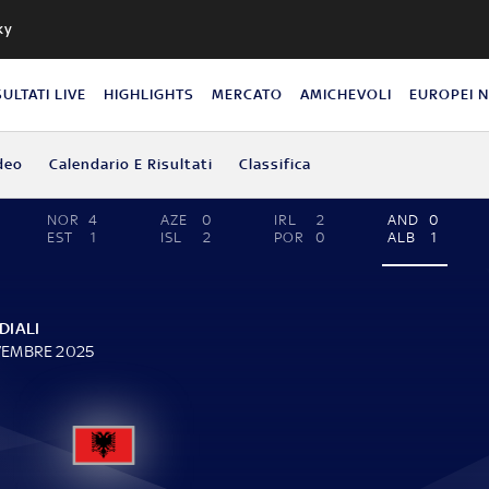
ky
SULTATI LIVE
HIGHLIGHTS
MERCATO
AMICHEVOLI
EUROPEI 
deo
Calendario E Risultati
Classifica
NOR
4
AZE
0
IRL
2
AND
0
EST
1
ISL
2
POR
0
ALB
1
DIALI
VEMBRE 2025