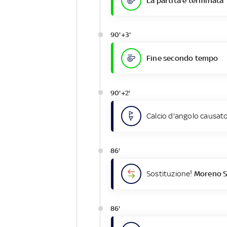
La partita è terminata
90'+3'
Fine secondo tempo
90'+2'
Calcio d'angolo causato
86'
Sostituzione!
Moreno S
86'