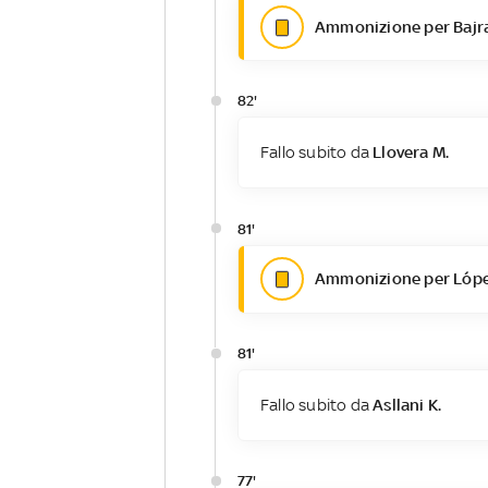
Ammonizione per Bajr
82'
Fallo subito da
Llovera M.
81'
Ammonizione per Lópe
81'
Fallo subito da
Asllani K.
77'