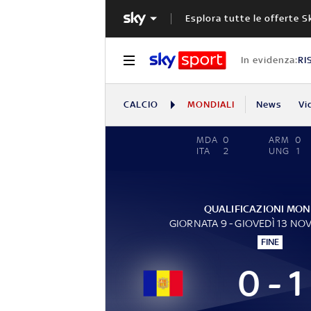
Esplora tutte le offerte S
In evidenza:
RI
CALCIO
MONDIALI
News
Vi
MDA
0
ARM
0
ITA
2
UNG
1
QUALIFICAZIONI MON
GIORNATA 9 - GIOVEDÌ 13 NO
FINE
0 - 1