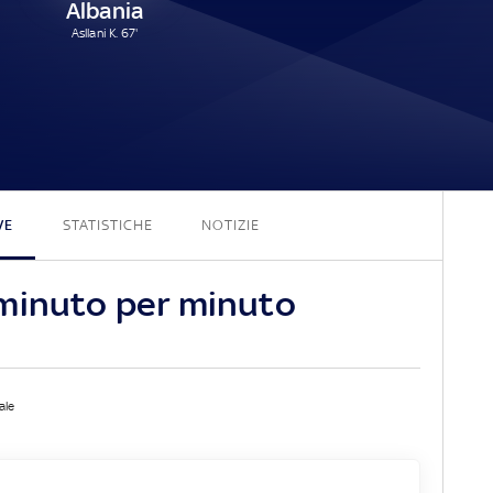
Albania
Asllani K. 67'
0 - 1
VE
STATISTICHE
NOTIZIE
minuto per minuto
ale