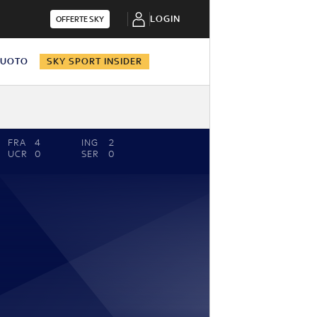
LOGIN
OFFERTE SKY
NUOTO
SKY SPORT INSIDER
FRA
4
ING
2
UCR
0
SER
0