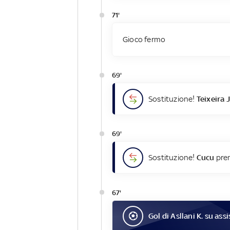
71'
Gioco fermo
69'
Sostituzione!
Teixeira J
69'
Sostituzione!
Cucu
pren
67'
Gol
di
Asllani K.
su assi