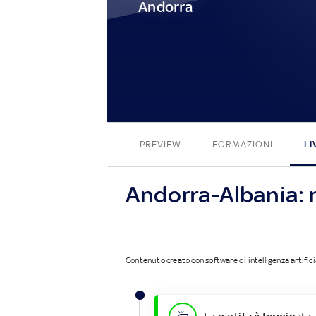
Andorra
PREVIEW
FORMAZIONI
LI
Andorra-Albania: 
Contenuto creato con software di intelligenza artifici