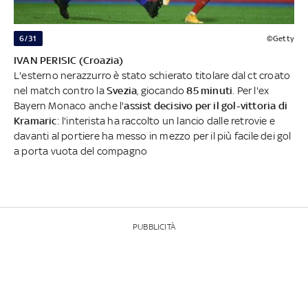
6/31
©Getty
IVAN PERISIC (Croazia)
L'esterno nerazzurro è stato schierato titolare dal ct croato
nel match contro la
Svezia
, giocando
85 minuti
. Per l'ex
Bayern Monaco anche l'
assist decisivo per il gol-vittoria di
Kramaric
: l'interista ha raccolto un lancio dalle retrovie e
davanti al portiere ha messo in mezzo per il più facile dei gol
a porta vuota del compagno
PUBBLICITÀ