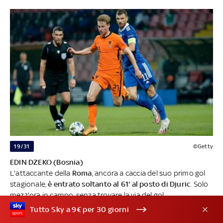
19/31
©Getty
EDIN DZEKO (Bosnia)
L'attaccante della
Roma
, ancora a caccia del suo primo gol
stagionale,
è entrato soltanto al 61' al posto di Djuric
. Solo
mezz'ora in campo, senza trovare la via del gol
Tutto Sky a 9€ per 30 giorni