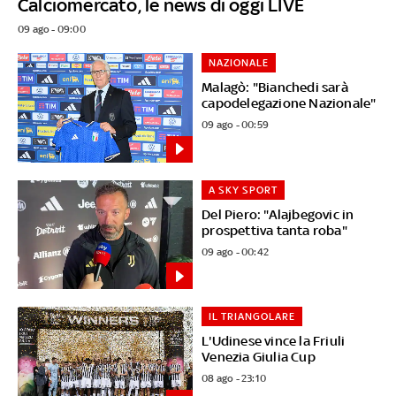
Calciomercato, le news di oggi LIVE
09 ago - 09:00
NAZIONALE
Malagò: "Bianchedi sarà
capodelegazione Nazionale"
09 ago - 00:59
A SKY SPORT
Del Piero: "Alajbegovic in
prospettiva tanta roba"
09 ago - 00:42
IL TRIANGOLARE
L'Udinese vince la Friuli
Venezia Giulia Cup
08 ago - 23:10