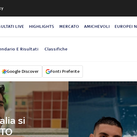
ky
SULTATI LIVE
HIGHLIGHTS
MERCATO
AMICHEVOLI
EUROPEI 
endario E Risultati
Classifiche
Google Discover
Fonti Preferite
alia si
OTO