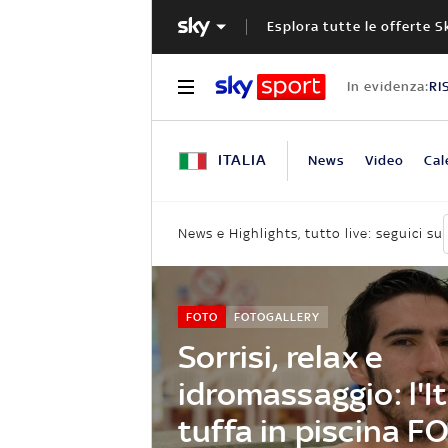
Esplora tutte le offerte S
In evidenza:
RI
ITALIA
News
Video
Cal
News e Highlights, tutto live: seguici su
FOTO
FOTOGALLERY
Sorrisi, relax e
idromassaggio: l'It
tuffa in piscina F