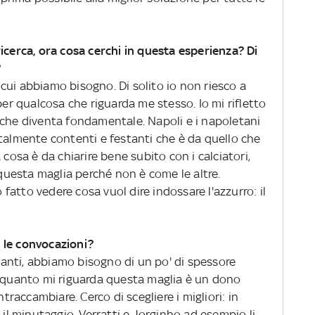
icerca, ora cosa cerchi in questa esperienza? Di
?
i cui abbiamo bisogno. Di solito io non riesco a
per qualcosa che riguarda me stesso. Io mi rifletto
llo che diventa fondamentale. Napoli e i napoletani
ti talmente contenti e festanti che è da quello che
 cosa è da chiarire bene subito con i calciatori,
 questa maglia perché non è come le altre.
atto vedere cosa vuol dire indossare l'azzurro: il
er le convocazioni?
anti, abbiamo bisogno di un po' di spessore
r quanto mi riguarda questa maglia è un dono
accambiare. Cerco di scegliere i migliori: in
 minutaggio. Verratti e Jorginho ad esempio li