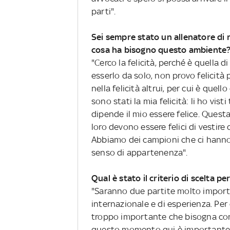
parti".
Sei sempre stato un allenatore di r
cosa ha bisogno questo ambiente
"Cerco la felicità, perché è quella d
esserlo da solo, non provo felicità 
nella felicità altrui, per cui è que
sono stati la mia felicità: li ho vis
dipende il mio essere felice. Questa
loro devono essere felici di vestire
Abbiamo dei campioni che ci hanno f
senso di appartenenza".
Qual è stato il criterio di scelta p
"Saranno due partite molto import
internazionale e di esperienza. Pe
troppo importante che bisogna contr
questo momento qui è importante il