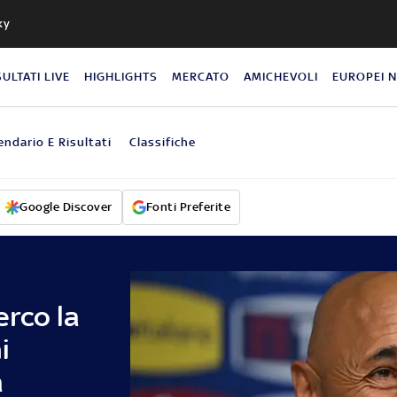
ky
SULTATI LIVE
HIGHLIGHTS
MERCATO
AMICHEVOLI
EUROPEI 
endario E Risultati
Classifiche
Google Discover
Fonti Preferite
Cerco la
i
a