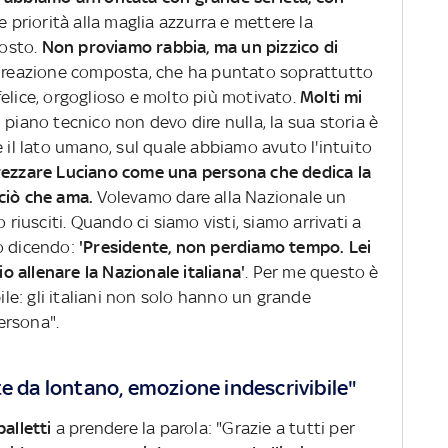
 priorità alla maglia azzurra e mettere la
posto.
Non proviamo rabbia, ma un pizzico di
a reazione composta, che ha puntato soprattutto
elice, orgoglioso e molto più motivato.
Molti mi
l piano tecnico non devo dire nulla, la sua storia è
è il lato umano, sul quale abbiamo avuto l'intuito
ezzare Luciano come una persona che dedica la
 ciò che ama.
Volevamo dare alla Nazionale un
 riusciti. Quando ci siamo visti, siamo arrivati a
o dicendo:
'Presidente, non perdiamo tempo. Lei
io allenare la Nazionale italiana'
. Per me questo è
bile: gli italiani non solo hanno un grande
persona".
te da lontano, emozione indescrivibile"
palletti
a prendere la parola: "Grazie a tutti per