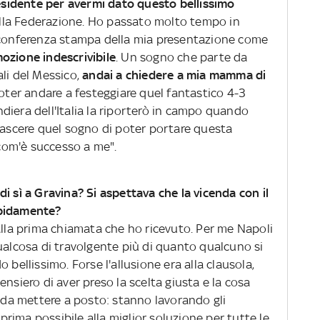
residente per avermi dato questo bellissimo
della Federazione. Ho passato molto tempo in
a conferenza stampa della mia presentazione come
ozione indescrivibile
. Un sogno che parte da
li del Messico,
andai a chiedere a mia mamma di
ter andare a festeggiare quel fantastico 4-3
diera dell'Italia la riporterò in campo quando
inascere quel sogno di poter portare questa
 com'è successo a me".
i sì a Gravina? Si aspettava che la vicenda con il
apidamente?
alla prima chiamata che ho ricevuto. Per me Napoli
ualcosa di travolgente più di quanto qualcuno si
 bellissimo. Forse l'allusione era alla clausola,
nsiero di aver preso la scelta giusta e la cosa
e da mettere a posto: stanno lavorando gli
 prima possibile alla miglior soluzione per tutte le