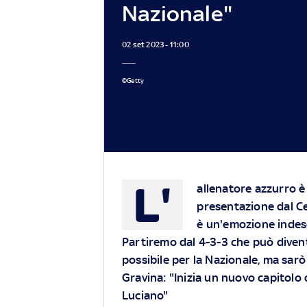
Nazionale"
02 set 2023 - 11:00
©Getty
L'
allenatore azzurro è
presentazione dal Ce
è un'emozione indescr
Partiremo dal 4-3-3 che può divent
possibile per la Nazionale, ma sarò 
Gravina: "Inizia un nuovo capitolo d
Luciano"