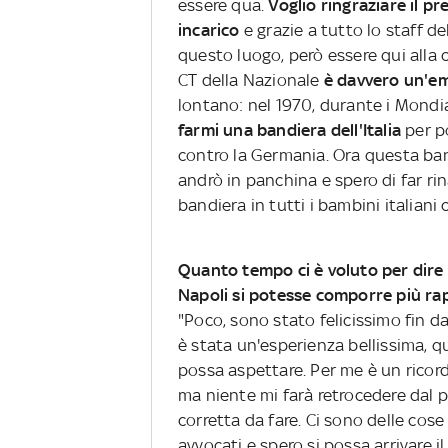
essere qua.
Voglio ringraziare il p
incarico
e grazie a tutto lo staff 
questo luogo, però essere qui all
CT della Nazionale
è davvero un'em
lontano: nel 1970, durante i Mondia
farmi una bandiera dell'Italia
per po
contro la Germania. Ora questa ban
andrò in panchina e spero di far r
bandiera in tutti i bambini italiani
Quanto tempo ci è voluto per dire d
Napoli si potesse comporre più r
"Poco, sono stato felicissimo fin d
è stata un'esperienza bellissima, q
possa aspettare. Per me è un ricordo
ma niente mi farà retrocedere dal pe
corretta da fare. Ci sono delle cos
avvocati e spero si possa arrivare il