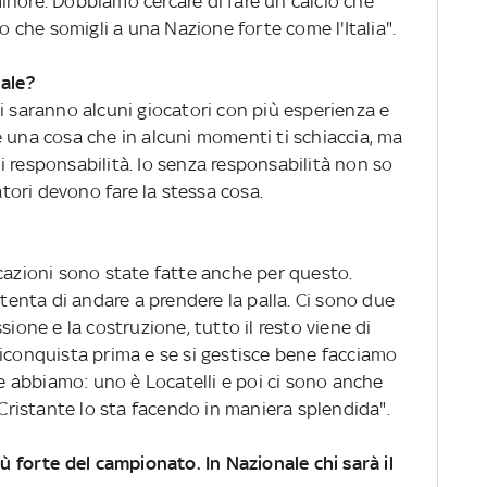
inore. Dobbiamo cercare di fare un calcio che
io che somigli a una Nazione forte come l'Italia".
nale?
i saranno alcuni giocatori con più esperienza e
è una cosa che in alcuni momenti ti schiaccia, ma
 responsabilità. Io senza responsabilità non so
iatori devono fare la stessa cosa.
ocazioni sono state fatte anche per questo.
nta di andare a prendere la palla. Ci sono due
sione e la costruzione, tutto il resto viene di
riconquista prima e se si gestisce bene facciamo
 ne abbiamo: uno è Locatelli e poi ci sono anche
a Cristante lo sta facendo in maniera splendida".
iù forte del campionato. In Nazionale chi sarà il