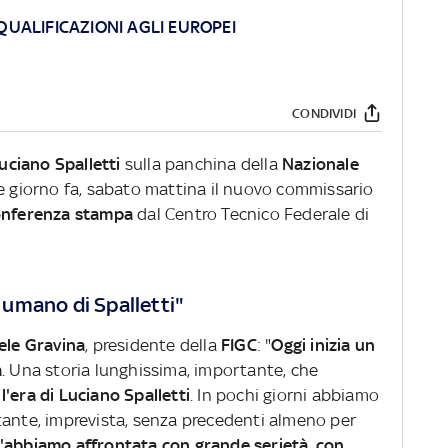
 QUALIFICAZIONI AGLI EUROPEI
CONDIVIDI
uciano Spalletti
sulla panchina della
Nazionale
e giorno fa, sabato mattina il nuovo commissario
onferenza stampa
dal Centro Tecnico Federale di
o umano di Spalletti"
ele Gravina
, presidente della
FIGC
: "
Oggi inizia un
a
. Una storia lunghissima, importante, che
 l'era di Luciano Spalletti
. In pochi giorni abbiamo
tante, imprevista, senza precedenti almeno per
'abbiamo affrontata con grande serietà, con