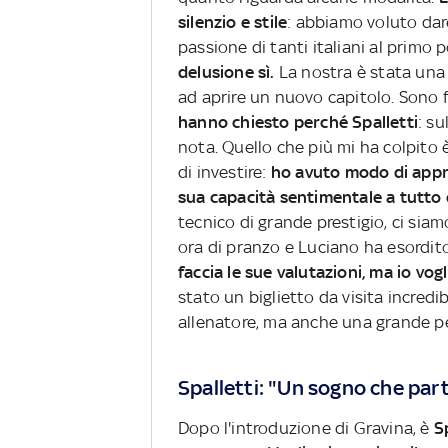
silenzio e stile
: abbiamo voluto dare
passione di tanti italiani al primo 
delusione sì.
La nostra è stata un
ad aprire un nuovo capitolo. Sono f
hanno chiesto perché Spalletti
: su
nota. Quello che più mi ha colpito 
di investire:
ho avuto modo di appr
sua capacità sentimentale a tutto
tecnico di grande prestigio, ci siamo
ora di pranzo e Luciano ha esordit
faccia le sue valutazioni, ma io vogl
stato un biglietto da visita incredi
allenatore, ma anche una grande 
Spalletti: "Un sogno che par
Dopo l'introduzione di Gravina, è
S