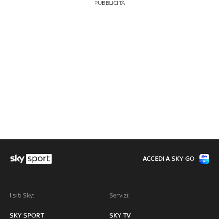
PUBBLICITÀ
ACCEDI A SKY GO
I siti Sky:
Servizi:
SKY SPORT
SKY TV