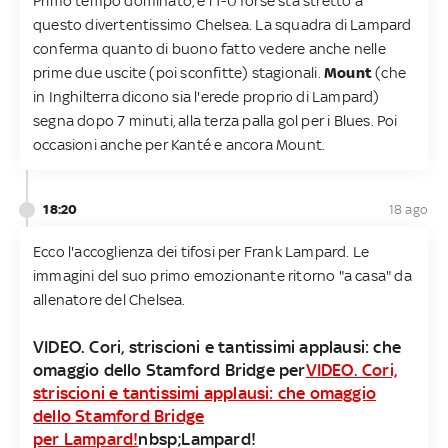
Primo tempo dominato, e l'1-0 forse sta stretto a
questo divertentissimo Chelsea. La squadra di Lampard
conferma quanto di buono fatto vedere anche nelle
prime due uscite (poi sconfitte) stagionali.
Mount
(che
in Inghilterra dicono sia l'erede proprio di Lampard)
segna dopo 7 minuti, alla terza palla gol per i Blues. Poi
occasioni anche per Kanté e ancora Mount.
18:20
18 ago
Ecco l'accoglienza dei tifosi per Frank Lampard. Le
immagini del suo primo emozionante ritorno "a casa" da
allenatore del Chelsea.
VIDEO. Cori, striscioni e tantissimi applausi: che
omaggio dello Stamford Bridge per
VIDEO. Cori,
striscioni e tantissimi applausi: che omaggio
dello Stamford Bridge
per Lampard!
nbsp;Lampard!