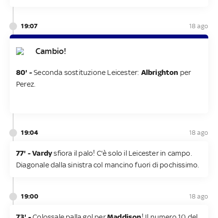
19:07
18 ago
Cambio!
80' -
Seconda sostituzione Leicester:
Albrighton
per
Perez.
19:04
18 ago
77' - Vardy
sfiora il palo! C'è solo il Leicester in campo.
Diagonale dalla sinistra col mancino fuori di pochissimo.
19:00
18 ago
73' -
Colossale palla gol per
Maddison
! Il numero 10 del