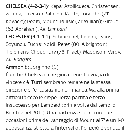
CHELSEA (4-2-3-1)
: Kepa; Azpilicueta, Christensen,
Zouma, Emerson Palmieri; Kanté, Jorginho (71'
Kovacic); Pedro, Mount, Pulisic (71' Willian); Giroud
(62' Abraham).
All. Lampard
LEICESTER (4-1-4-1)
: Schmeichel; Pereira, Evans,
Soyuncu, Fuchs; Ndidi; Perez (80' Albrighton),
Tielemans, Choudhury (73' Praet), Maddison; Vardy.
All. Rodgers
Ammoniti:
Jorginho (C)
È un bel Chelsea e che gioca bene. La voglia di
vincere c'è. Tutti sembrano remare nella stessa
direzione e l'entusiasmo non manca. Ma alla prima
difficoltà ecco le crepe. Terza partita e terzo
insuccesso per Lampard (prima volta dai tempi di
Benitez nel 2012). Una partenza sprint con due
occasioni prima del vantaggio di Mount al 7' e un 1-0
abbastanza stretto all'intervallo. Poi però è venuto il