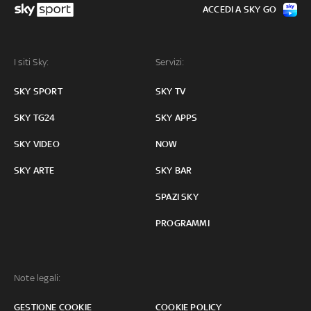
ACCEDI A SKY GO
I siti Sky:
Servizi:
SKY SPORT
SKY TV
SKY TG24
SKY APPS
SKY VIDEO
NOW
SKY ARTE
SKY BAR
SPAZI SKY
PROGRAMMI
Note legali:
GESTIONE COOKIE
COOKIE POLICY