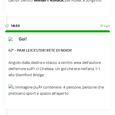
cambi: dentro
Willian
e
Kovacic
per Pulisic e Jorginho.
18:53
18 ago
Gol!
67' - PARI LEICESTER! RETE DI NDIDI!
Angolo dalla destra e stacco a centro area dell'autore
dell'errore sull'1-0 Chelsea. Un gol che era nell'aria. 1-1
allo Stamford Bridge.