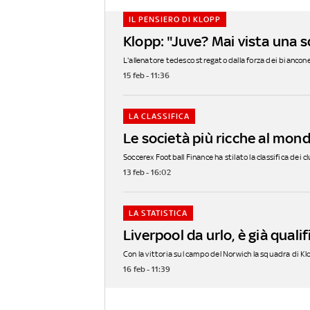
IL PENSIERO DI KLOPP
Klopp: "Juve? Mai vista una 
L'allenatore tedesco stregato dalla forza dei bianconer
15 feb - 11:36
LA CLASSIFICA
Le società più ricche al mond
Soccerex Football Finance ha stilato la classifica dei c
13 feb - 16:02
LA STATISTICA
Liverpool da urlo, è già qual
Con la vittoria sul campo del Norwich la squadra di Klo
16 feb - 11:39