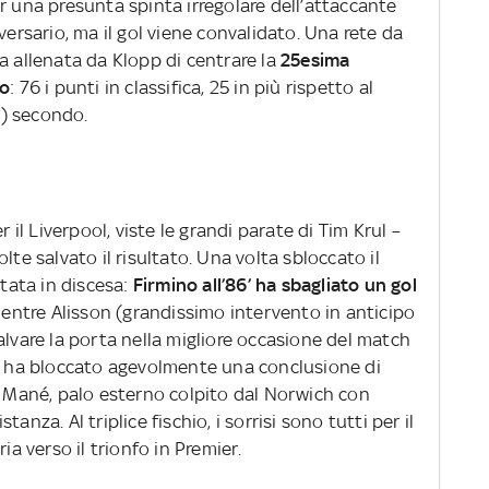
er una presunta spinta irregolare dell’attaccante
versario, ma il gol viene convalidato. Una rete da
a allenata da Klopp di centrare la
25esima
to
: 76 i punti in classifica, 25 in più rispetto al
) secondo.
r il Liverpool, viste le grandi parate di Tim Krul –
lte salvato il risultato. Una volta sbloccato il
stata in discesa:
Firmino all’86’ ha sbagliato un gol
mentre Alisson (grandissimo intervento in anticipo
alvare la porta nella migliore occasione del match
di ha bloccato agevolmente una conclusione di
i Mané, palo esterno colpito dal Norwich con
anza. Al triplice fischio, i sorrisi sono tutti per il
ia verso il trionfo in Premier.