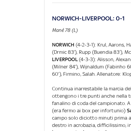
NORWICH-LIVERPOOL: 0-1
Mané 78 (L)
NORWICH
(4-2-3-1): Krul, Aarons, 
(Drmic 83’), Rupp (Buendia 83’), Mc
LIVERPOOL
(4-3-3): Alisson, Alexa
(Milner 84’), Wijnaldum (Fabinho 
60’), Firmino, Salah. Allenatore: Klo
Continua inarrestabile la marcia de
ottengono i tre punti anche nella t
fanalino di coda del campionato. A 
(era fermo ai box per infortunio)
S
campo solo diciotto minuti prima a
destro in acrobazia, difficilissimo,