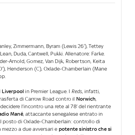
Hanley, Zimmermann, Byram (Lewis 26’), Tettey
Lean, Duda, Cantwell, Pukki. Allenatore: Farke.
nder-Arnold, Gomez, Van Dijk, Robertson, Keita
60’), Henderson (C), Oxlade-Chamberlain (Mane
pp.
l
Liverpool
in Premier League. I
Reds
, infatti,
rasferta di Carrow Road contro il
Norwich
,
decidere l’incontro una rete al 78’ del rientrante
adio Mané
, attaccante senegalese entrato in
l posto di Oxlade-Chamberlain: controllo di
 in mezzo a due avversari e
potente sinistro che si