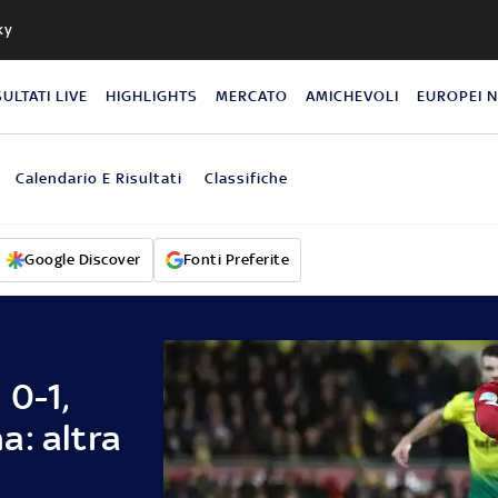
ky
SULTATI LIVE
HIGHLIGHTS
MERCATO
AMICHEVOLI
EUROPEI 
Calendario E Risultati
Classifiche
Google Discover
Fonti Preferite
 0-1,
a: altra