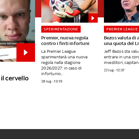
SPERIMENTAZIONE
PREMIER LEAGUE
Premier, nuova regola
Bezos valuta di 
contro i finti infortuni
una quota del L
La Premier League
Jeff Bezos sta val
sperimenterà una nuova
entrare in una cor
regola nella stagione
investitori, capitana
2026/2027: in caso di
22 lug - 12:37
infortunio...
il cervello
28 lug - 13:19