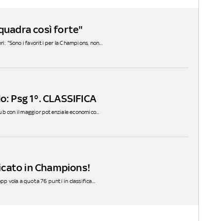
squadra così forte"
i: "Sono i favoriti per la Champions, non...
o: Psg 1°. CLASSIFICA
lub con il maggior potenziale economico...
ificato in Champions!
pp vola a quota 76 punti in classifica...