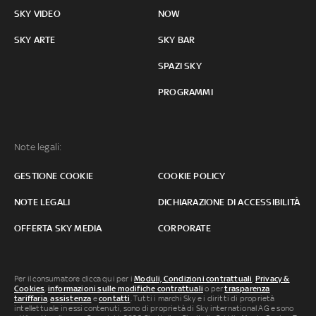
SKY VIDEO
NOW
SKY ARTE
SKY BAR
SPAZI SKY
PROGRAMMI
Note legali:
GESTIONE COOKIE
COOKIE POLICY
NOTE LEGALI
DICHIARAZIONE DI ACCESSIBILITÀ
OFFERTA SKY MEDIA
CORPORATE
Per il consumatore clicca qui per i
Moduli, Condizioni contrattuali
,
Privacy &
Cookies
,
informazioni sulle modifiche contrattuali
o per
trasparenza
tariffaria
,
assistenza
e
contatti
. Tutti i marchi Sky e i diritti di proprietà
intellettuale in essi contenuti, sono di proprietà di Sky international AG e sono