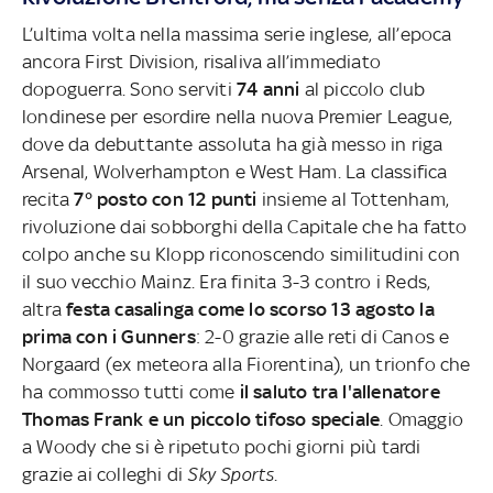
L’ultima volta nella massima serie inglese, all’epoca
ancora First Division, risaliva all’immediato
dopoguerra. Sono serviti
74 anni
al piccolo club
londinese per esordire nella nuova Premier League,
dove da debuttante assoluta ha già messo in riga
Arsenal, Wolverhampton e West Ham. La classifica
recita
7° posto con 12 punti
insieme al Tottenham,
rivoluzione dai sobborghi della Capitale che ha fatto
colpo anche su Klopp riconoscendo similitudini con
il suo vecchio Mainz. Era finita 3-3 contro i Reds,
altra
festa casalinga come lo scorso 13 agosto la
prima con i Gunners
: 2-0 grazie alle reti di Canos e
Norgaard (ex meteora alla Fiorentina), un trionfo che
ha commosso tutti come
il saluto tra l'allenatore
Thomas Frank e un piccolo tifoso speciale
. Omaggio
a Woody che si è ripetuto pochi giorni più tardi
grazie ai colleghi di
Sky Sports
.