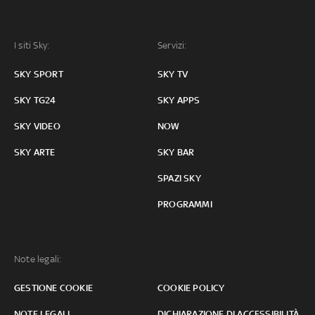
I siti Sky:
Servizi:
SKY SPORT
SKY TV
SKY TG24
SKY APPS
SKY VIDEO
NOW
SKY ARTE
SKY BAR
SPAZI SKY
PROGRAMMI
Note legali:
GESTIONE COOKIE
COOKIE POLICY
NOTE LEGALI
DICHIARAZIONE DI ACCESSIBILITÀ