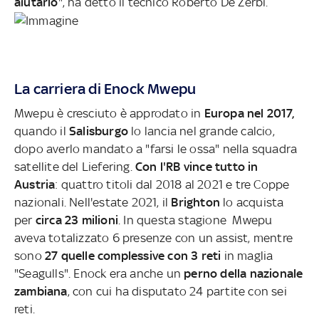
aiutarlo
", ha detto il tecnico Roberto De Zerbi.
La carriera di Enock Mwepu
Mwepu è cresciuto è approdato in
Europa nel 2017,
quando il
Salisburgo
lo lancia nel grande calcio,
dopo averlo mandato a "farsi le ossa" nella squadra
satellite del Liefering.
Con l'RB vince tutto in
Austria
: quattro titoli dal 2018 al 2021 e tre Coppe
nazionali.
Nell'estate 2021, il
Brighton
lo acquista
per
circa 23 milioni
. In questa stagione Mwepu
aveva totalizzato 6 presenze con un assist, mentre
sono
27 quelle complessive con 3 reti
in maglia
"Seagulls". Enock era anche un
perno della nazionale
zambiana
, con cui ha disputato 24 partite con sei
reti.