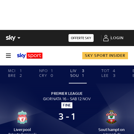
LOGIN
OFFERTE SKY
SKY SPORT INSIDER
MCI
1
NFO
1
LIV
3
TOT
4
BRE
2
CRY
0
SOU
1
LEE
3
PREMIER LEAGUE
GIORNATA 16 - SAB 12 NOV
FINE
3 - 1
Liverpool
Southampton