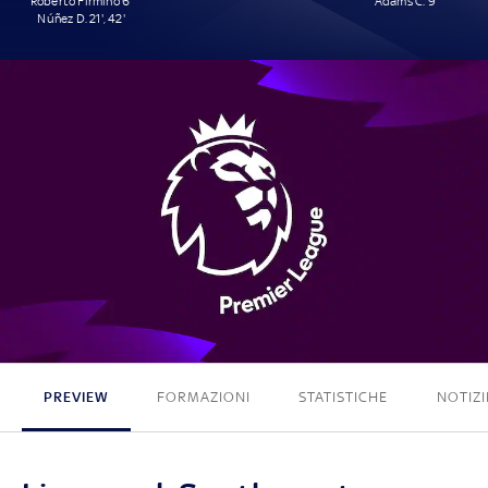
Roberto Firmino 6'
Adams C. 9'
Núñez D. 21', 42'
3 - 1
PREVIEW
FORMAZIONI
STATISTICHE
NOTIZI