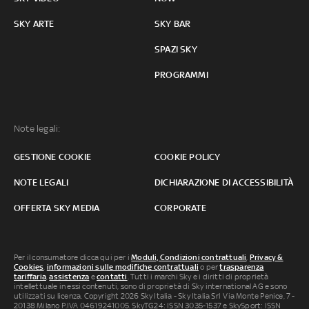
SKY ARTE
SKY BAR
SPAZI SKY
PROGRAMMI
Note legali:
GESTIONE COOKIE
COOKIE POLICY
NOTE LEGALI
DICHIARAZIONE DI ACCESSIBILITÀ
OFFERTA SKY MEDIA
CORPORATE
Per il consumatore clicca qui per i
Moduli, Condizioni contrattuali
,
Privacy &
Cookies
,
informazioni sulle modifiche contrattuali
o per
trasparenza
tariffaria
,
assistenza
e
contatti
. Tutti i marchi Sky e i diritti di proprietà
intellettuale in essi contenuti, sono di proprietà di Sky international AG e sono
utilizzati su licenza. Copyright 2026 Sky Italia - Sky Italia Srl Via Monte Penice, 7 -
20138 Milano P.IVA 04619241005. SkyTG24: ISSN 3035-1537 e SkySport: ISSN