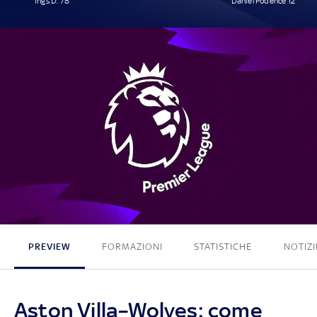
Ings D. 78'
Daniel Podence 12'
1 - 1
PREVIEW
FORMAZIONI
STATISTICHE
NOTIZI
Aston Villa–Wolves: come