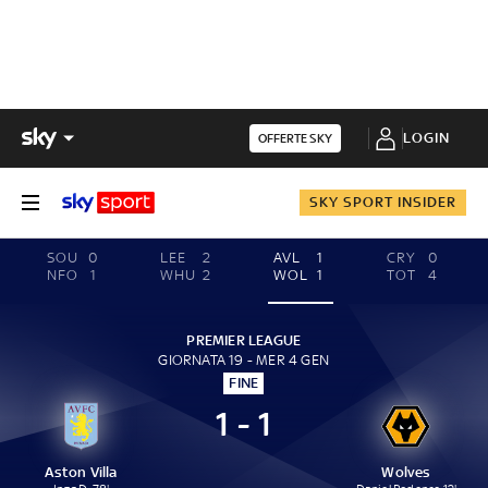
LOGIN
OFFERTE SKY
SKY SPORT INSIDER
SOU
0
LEE
2
AVL
1
CRY
0
NFO
1
WHU
2
WOL
1
TOT
4
PREMIER LEAGUE
GIORNATA 19 - MER 4 GEN
FINE
1 - 1
Aston Villa
Wolves