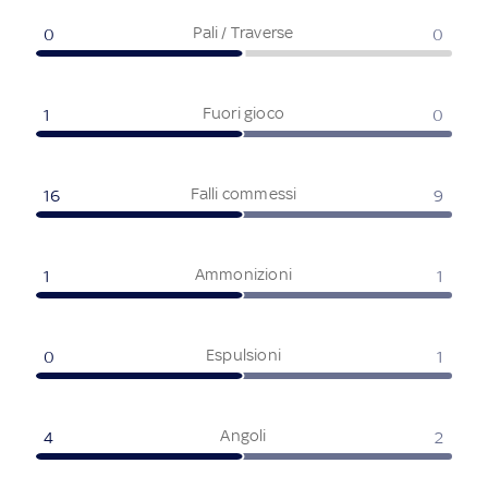
Pali / Traverse
0
0
Fuori gioco
1
0
Falli commessi
16
9
Ammonizioni
1
1
Espulsioni
0
1
Angoli
4
2