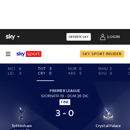
LOGIN
OFFERTE SKY
SKY SPORT INSIDER
MCI
6
TOT
3
NOR
0
WHU
2
LEI
3
CRY
0
ARS
5
SOU
3
PREMIER LEAGUE
GIORNATA 19 - DOM 26 DIC
FINE
3 - 0
Tottenham
Crystal Palace