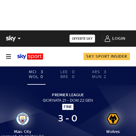
LOGIN
OFFERTE SKY
SKY SPORT INSIDER
MCI
3
LEE
0
ARS
3
WOL
0
BRE
0
MUN
2
PREMIER LEAGUE
GIORNATA 21 - DOM 22 GEN
FINE
3 - 0
Man. City
Wolves