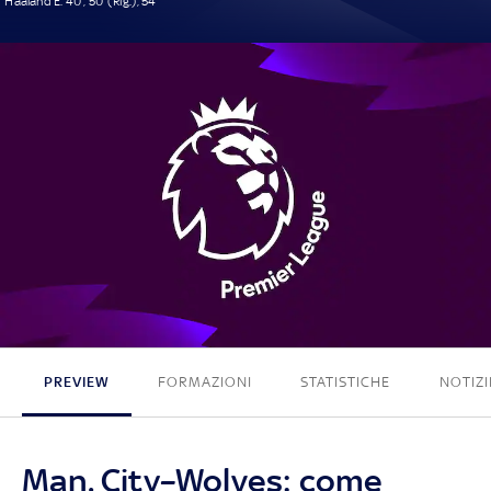
Haaland E. 40', 50' (Rig.), 54'
3 - 0
PREVIEW
FORMAZIONI
STATISTICHE
NOTIZI
Man. City–Wolves: come