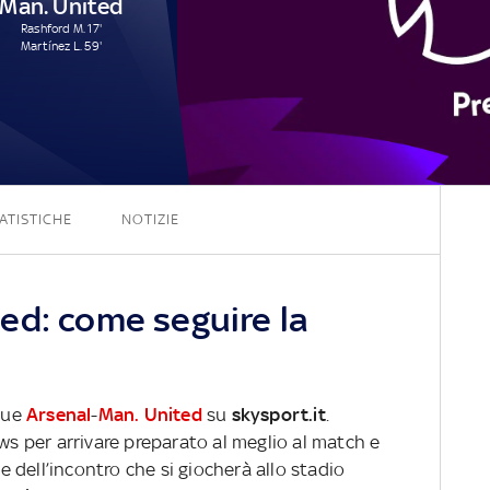
Man. United
Rashford M. 17'
Martínez L. 59'
3 - 2
ATISTICHE
NOTIZIE
ed: come seguire la
ague
Arsenal
-
Man. United
su
skysport.it
.
ews per arrivare preparato al meglio al match e
ve dell’incontro che si giocherà allo stadio