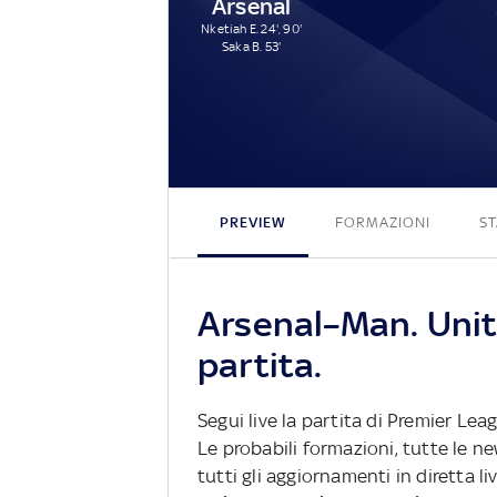
Arsenal
Nketiah E. 24', 90'
Saka B. 53'
PREVIEW
FORMAZIONI
ST
Arsenal–Man. Unit
partita.
Segui live la partita di Premier Le
Le probabili formazioni, tutte le n
tutti gli aggiornamenti in diretta li