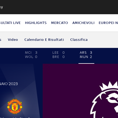
ky
SULTATI LIVE
HIGHLIGHTS
MERCATO
AMICHEVOLI
EUROPEI 
s
Video
Calendario E Risultati
Classifica
MCI
3
LEE
0
ARS
3
WOL
0
BRE
0
MUN
2
NAIO 2023