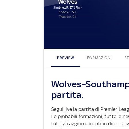
Wolves
Jiménez R. 37' (Rig.)
Coady C. 59'
Traoré A. 91'
PREVIEW
FORMAZIONI
ST
Wolves–Southampt
partita.
Segui live la partita di Premier Le
Le probabili formazioni, tutte le n
tutti gli aggiornamenti in diretta li