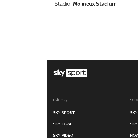
Stadio:
Molineux Stadium
I siti Sky:
Serv
SKY SPORT
SKY
SKY TG24
SKY
SKY VIDEO
NO