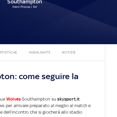
Southampton
Ward-Prowse J. 84'
3 - 1
ATISTICHE
HIGHLIGHTS
NOTIZIE
on: come seguire la
ague
Wolves
-Southampton su
skysport.it
.
ews per arrivare preparato al meglio al match e
ve dell’incontro che si giocherà allo stadio