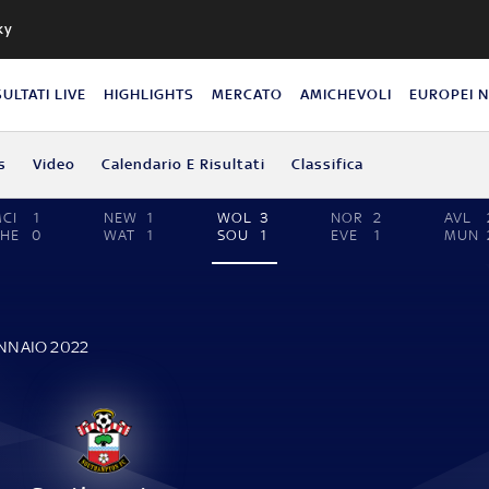
ky
SULTATI LIVE
HIGHLIGHTS
MERCATO
AMICHEVOLI
EUROPEI 
s
Video
Calendario E Risultati
Classifica
CI
1
NEW
1
WOL
3
NOR
2
AVL
HE
0
WAT
1
SOU
1
EVE
1
MUN
E
ENNAIO 2022