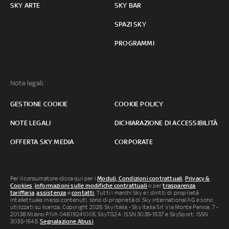
SKY ARTE
SKY BAR
SPAZI SKY
PROGRAMMI
Note legali:
GESTIONE COOKIE
COOKIE POLICY
NOTE LEGALI
DICHIARAZIONE DI ACCESSIBILITÀ
OFFERTA SKY MEDIA
CORPORATE
Per il consumatore clicca qui per i
Moduli, Condizioni contrattuali
,
Privacy &
Cookies
,
informazioni sulle modifiche contrattuali
o per
trasparenza
tariffaria
,
assistenza
e
contatti
. Tutti i marchi Sky e i diritti di proprietà
intellettuale in essi contenuti, sono di proprietà di Sky international AG e sono
utilizzati su licenza. Copyright 2026 Sky Italia - Sky Italia Srl Via Monte Penice, 7 -
20138 Milano P.IVA 04619241005. SkyTG24: ISSN 3035-1537 e SkySport: ISSN
3035-1545.
Segnalazione Abusi