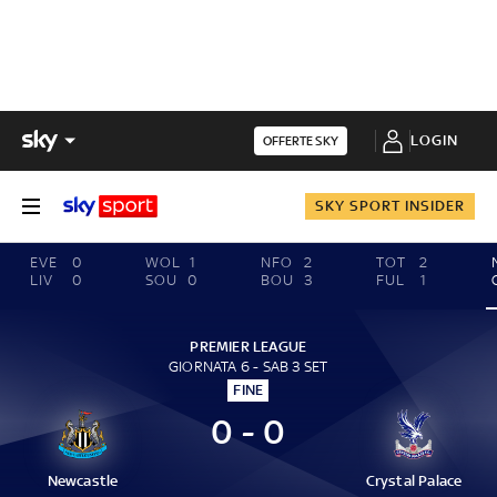
LOGIN
OFFERTE SKY
SKY SPORT INSIDER
EVE
0
WOL
1
NFO
2
TOT
2
LIV
0
SOU
0
BOU
3
FUL
1
PREMIER LEAGUE
GIORNATA 6 - SAB 3 SET
FINE
0 - 0
Newcastle
Crystal Palace