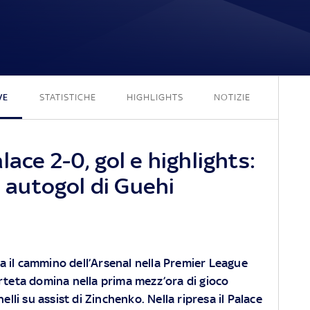
0 - 2
VE
STATISTICHE
HIGHLIGHTS
NOTIZIE
ace 2-0, gol e highlights:
e autogol di Guehi
ria il cammino dell’Arsenal nella Premier League
rteta domina nella prima mezz’ora di gioco
elli su assist di Zinchenko. Nella ripresa il Palace