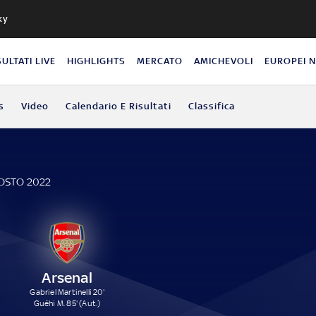
ky
SULTATI LIVE
HIGHLIGHTS
MERCATO
AMICHEVOLI
EUROPEI 
s
Video
Calendario E Risultati
Classifica
E
GOSTO 2022
Arsenal
Gabriel Martinelli 20'
Guéhi M. 85' (Aut.)