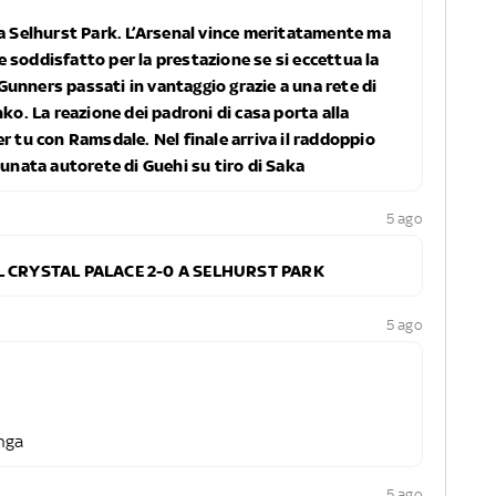
 a Selhurst Park. L’Arsenal vince meritatamente ma
 soddisfatto per la prestazione se si eccettua la
unners passati in vantaggio grazie a una rete di
nko. La reazione dei padroni di casa porta alla
r tu con Ramsdale. Nel finale arriva il raddoppio
tunata autorete di Guehi su tiro di Saka
5 ago
 IL CRYSTAL PALACE 2-0 A SELHURST PARK
5 ago
nga
5 ago