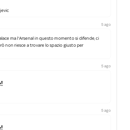
jevic
5 ago
Palace ma l'Arsenal in questo momento si difende, ci
ò non riesce a trovare lo spazio giusto per
5 ago
!
5 ago
!