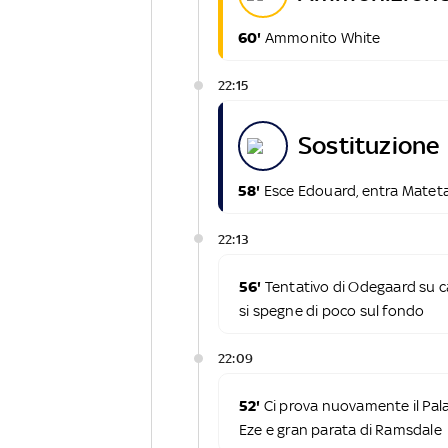
60'
Ammonito White
22:15
sostituzione
58'
Esce Edouard, entra Matet
22:13
56'
Tentativo di Odegaard su cal
si spegne di poco sul fondo
22:09
52'
Ci prova nuovamente il Pala
Eze e gran parata di Ramsdale