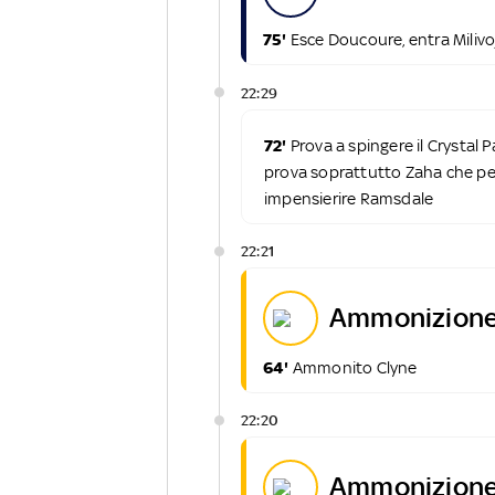
75'
Esce Doucoure, entra Milivo
22:29
72'
Prova a spingere il Crystal 
prova soprattutto Zaha che per
impensierire Ramsdale
22:21
ammonizione
64'
Ammonito Clyne
22:20
ammonizione