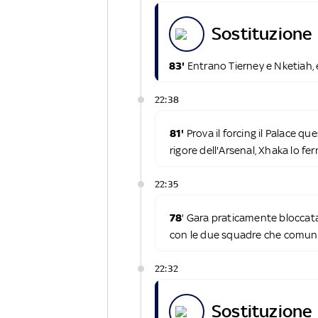
sostituzione
83'
Entrano Tierney e Nketiah,
22:38
81'
Prova il forcing il Palace q
rigore dell'Arsenal, Xhaka lo f
22:35
78
' Gara praticamente bloccat
con le due squadre che comunq
22:32
sostituzione