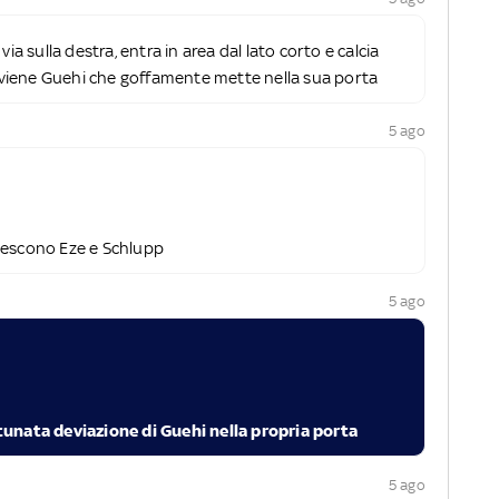
via sulla destra, entra in area dal lato corto e calcia
terviene Guehi che goffamente mette nella sua porta
5 ago
 escono Eze e Schlupp
5 ago
tunata deviazione di Guehi nella propria porta
5 ago