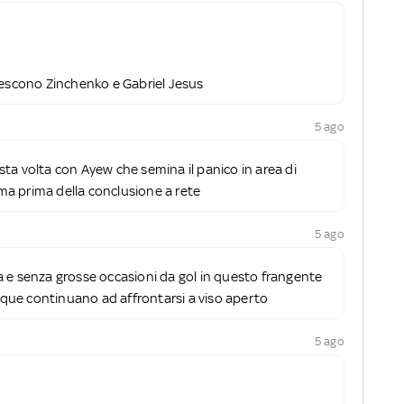
 escono Zinchenko e Gabriel Jesus
5 ago
uesta volta con Ayew che semina il panico in area di
erma prima della conclusione a rete
5 ago
a e senza grosse occasioni da gol in questo frangente
ue continuano ad affrontarsi a viso aperto
5 ago