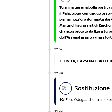
Termina qui una bella partita
il Palace può comunque essere
prima mezz’ora dominata dai G
Martinelli su assist di Zinche
chance sprecata da Eze a tu pe
dell’Arsenal grazie a una sfor
22:52
E' FINITA, L'ARSENAL BATTE
22:49
sostituzione
92'
Esce Odegaard, entra Loko
22:44