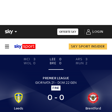
LOGIN
OFFERTE SKY
SKY SPORT INSIDER
MCI
3
LEE
0
ARS
3
WOL
0
BRE
0
MUN
2
PREMIER LEAGUE
GIORNATA 21 - DOM 22 GEN
FINE
0 - 0
Leeds
Brentford