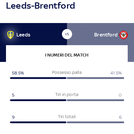
Leeds-Brentford
Leeds
Brentford
VS
I NUMERI DEL MATCH
Possesso palla
58.5%
41.5%
Tiri in porta
5
0
Tiri totali
9
6