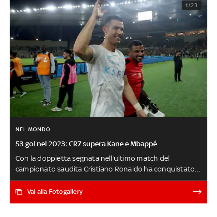
1/23
NEL MONDO
53 gol nel 2023: CR7 supera Kane e Mbappé
Con la doppietta segnata nell'ultimo match del
campionato saudita Cristiano Ronaldo ha conquistato
la vetta come miglior marcatore dell'anno solare. Nella
nostra classifica abbiamo considerando i gol in tutte le
Vai alla Fotogallery
competizioni, sia in nazionale che coi club, senza
limitazioni geografiche. Superati Kane e Mbappé. Solo