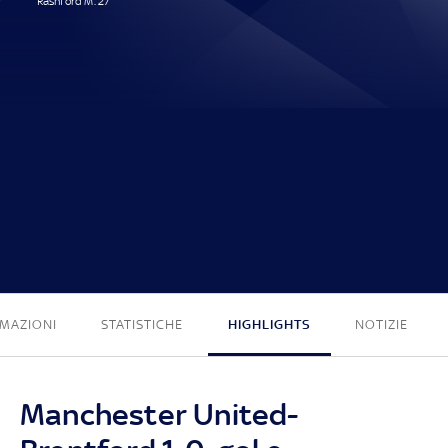
Rashford M. 27'
1 - 0
MAZIONI
STATISTICHE
HIGHLIGHTS
NOTIZIE
Manchester United-