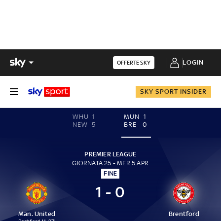
LOGIN
OFFERTE SKY
SKY SPORT INSIDER
WHU
1
MUN
1
NEW
5
BRE
0
PREMIER LEAGUE
GIORNATA 25 - MER 5 APR
FINE
1 - 0
Man. United
Brentford