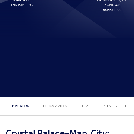
Mateta J. 4'
De Bruyne K. 13', 70'
Édouard O. 86'
Lewis R. 47'
Haaland E. 66'
2 - 4
PREVIEW
FORMAZIONI
LIVE
STATISTICHE
Crystal Palace–Man. City: