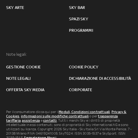
SKY ARTE
SKY BAR
SPAZI SKY
PROGRAMMI
Note legali:
GESTIONE COOKIE
COOKIE POLICY
NOTE LEGALI
DICHIARAZIONE DI ACCESSIBILITÀ
OFFERTA SKY MEDIA
CORPORATE
Per il consumatore clicca qui per i
Moduli, Condizioni contrattuali
,
Privacy &
Cookies
,
informazioni sulle modifiche contrattuali
o per
trasparenza
tariffaria
,
assistenza
e
contatti
. Tutti i marchi Sky e i diritti di proprietà
intellettuale in essi contenuti, sono di proprietà di Sky international AG e sono
utilizzati su licenza. Copyright 2026 Sky Italia - Sky Italia Srl Via Monte Penice, 7 -
20138 Milano P.IVA 04619241005. SkyTG24: ISSN 3035-1537 e SkySport: ISSN
3035-1545.
Segnalazione Abusi