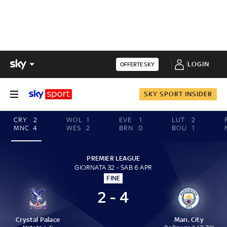
LOGIN
OFFERTE SKY
SKY SPORT INSIDER
CRY
2
WOL
1
EVE
1
LUT
2
MNC
4
WES
2
BRN
0
BOU
1
PREMIER LEAGUE
GIORNATA 32 - SAB 6 APR
FINE
2 - 4
Crystal Palace
Man. City