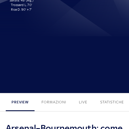
Saka B. 45' (Rig.)
Trossard L. 70'
Rice D. 90' + 7'
3 - 0
PREVIEW
FORMAZIONI
LIVE
STATISTICHE
Arsenal–Bournemouth: come