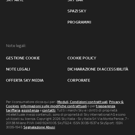
SPAZI SKY
PROGRAMMI
Note legali:
GESTIONE COOKIE
COOKIE POLICY
NOTE LEGALI
DICHIARAZIONE DI ACCESSIBILITÀ
OFFERTA SKY MEDIA
CORPORATE
Per il consumatore clicca qui per i
Moduli, Condizioni contrattuali
,
Privacy &
Cookies
,
informazioni sulle modifiche contrattuali
o per
trasparenza
tariffaria
,
assistenza
e
contatti
. Tutti i marchi Sky e i diritti di proprietà
intellettuale in essi contenuti, sono di proprietà di Sky international AG e sono
utilizzati su licenza. Copyright 2026 Sky Italia - Sky Italia Srl Via Monte Penice, 7 -
20138 Milano P.IVA 04619241005. SkyTG24: ISSN 3035-1537 e SkySport: ISSN
3035-1545.
Segnalazione Abusi