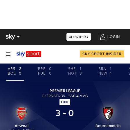
LOGIN
OFFERTE SKY
SKY SPORT INSIDER
ARS
3
BRE
0
SHE
1
BRN
1
BOU
0
FUL
0
NOT
3
NEW
4
PREMIER LEAGUE
GIORNATA 36 - SAB 4 MAG
FINE
3 - 0
Arsenal
Bournemouth