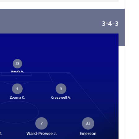
3-4-3
23
Areola A.
4
3
Zouma K.
Cresswell A.
7
33
T.
Ward-Prowse J.
Emerson