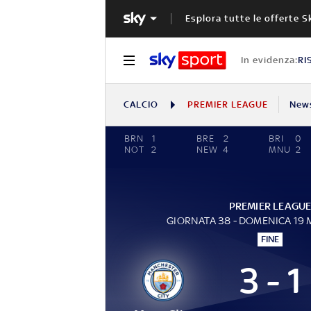
Esplora tutte le offerte S
In evidenza:
RI
CALCIO
PREMIER LEAGUE
New
BRN
1
BRE
2
BRI
0
NOT
2
NEW
4
MNU
2
PREMIER LEAGU
GIORNATA 38 - DOMENICA 19
FINE
3 - 1