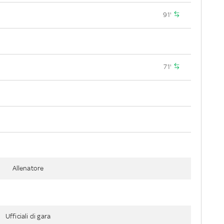
91'
71'
Allenatore
Ufficiali di gara