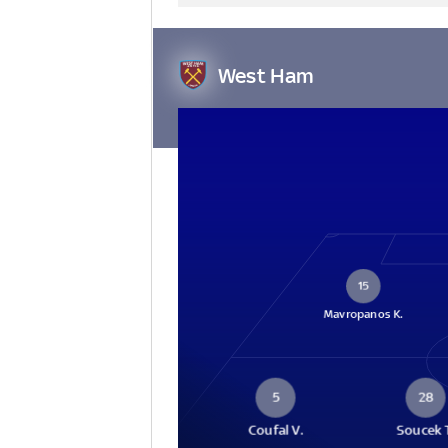
West Ham
15
Mavropanos K.
5
28
Coufal V.
Soucek 