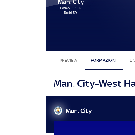
Man. City
Foden P. 2', 18'
Rodri 59'
PREVIEW
FORMAZIONI
LI
Man. City–West Ham
Man. City