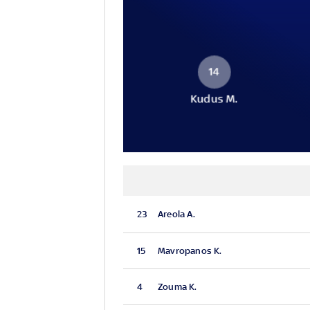
14
Kudus M.
23
Areola A.
15
Mavropanos K.
4
Zouma K.