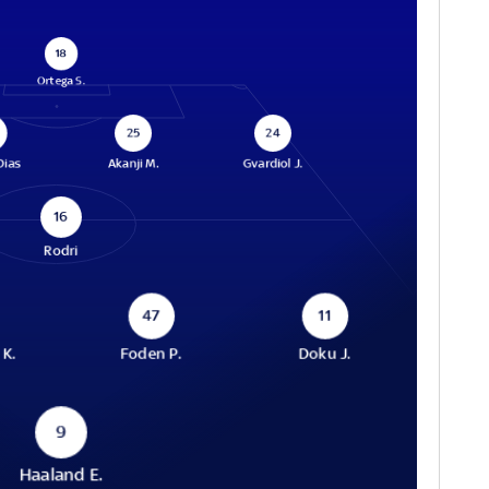
18
Ortega S.
25
24
Dias
Akanji M.
Gvardiol J.
16
Rodri
47
11
 K.
Foden P.
Doku J.
9
Haaland E.