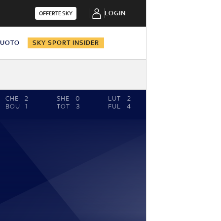
LOGIN
OFFERTE SKY
NUOTO
SKY SPORT INSIDER
CHE
2
SHE
0
LUT
2
BOU
1
TOT
3
FUL
4