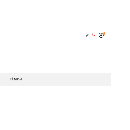
2
91'
Riserve