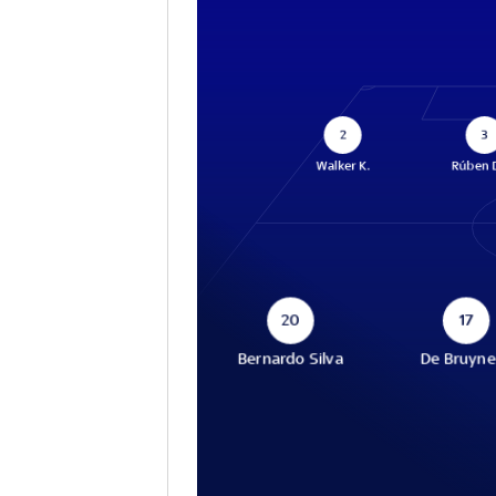
2
3
Walker K.
Rúben 
20
17
Bernardo Silva
De Bruyne