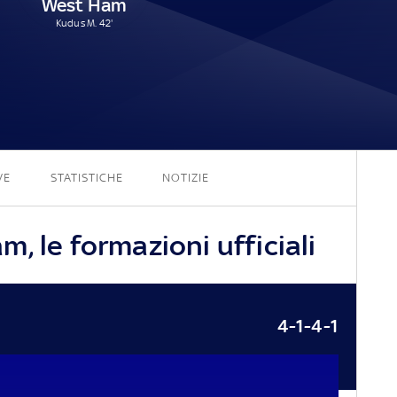
West Ham
Kudus M. 42'
3 - 1
VE
STATISTICHE
NOTIZIE
, le formazioni ufficiali
4-1-4-1