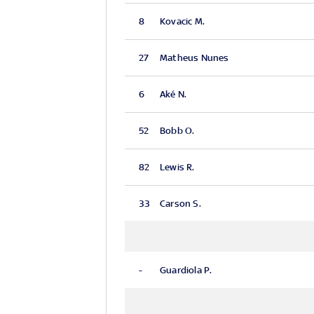
8
Kovacic M.
27
Matheus Nunes
6
Aké N.
52
Bobb O.
82
Lewis R.
33
Carson S.
-
Guardiola P.