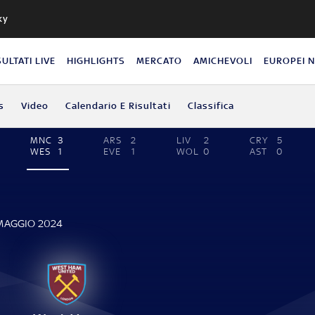
ky
SULTATI LIVE
HIGHLIGHTS
MERCATO
AMICHEVOLI
EUROPEI 
s
Video
Calendario E Risultati
Classifica
MNC
3
ARS
2
LIV
2
CRY
5
WES
1
EVE
1
WOL
0
AST
0
E
 MAGGIO 2024