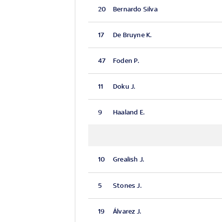
20
Bernardo Silva
17
De Bruyne K.
47
Foden P.
11
Doku J.
9
Haaland E.
10
Grealish J.
5
Stones J.
19
Álvarez J.