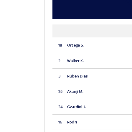
18
Ortega S.
2
Walker K.
3
Rúben Dias
25
Akanji M.
24
Gvardiol J.
16
Rodri