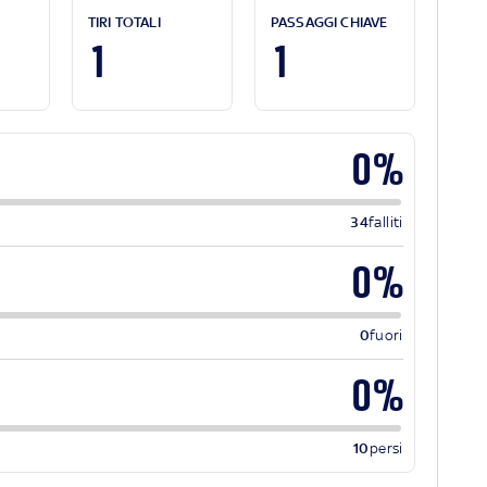
TIRI TOTALI
PASSAGGI CHIAVE
1
1
0%
34
falliti
0%
0
fuori
0%
10
persi