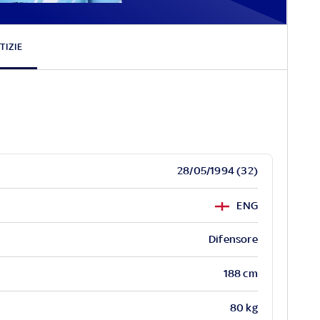
John
Stones
TIZIE
28/05/1994 (32)
ENG
Difensore
188 cm
80 kg