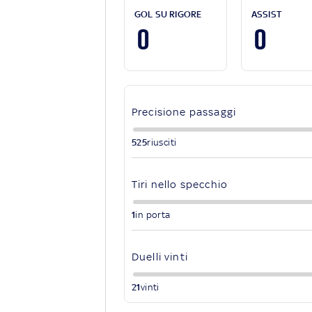
GOL SU RIGORE
ASSIST
0
0
Precisione passaggi
525
riusciti
Tiri nello specchio
1
in porta
Duelli vinti
21
vinti