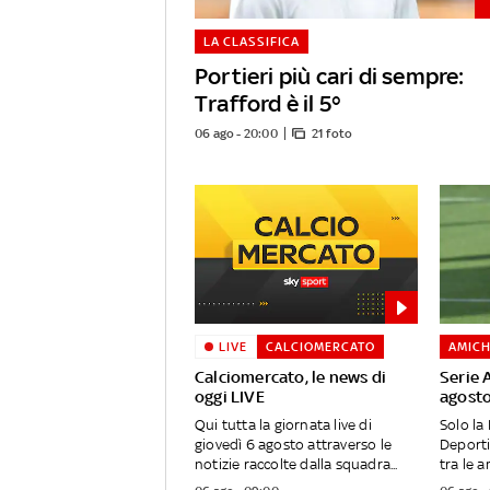
LA CLASSIFICA
Portieri più cari di sempre:
Trafford è il 5°
06 ago - 20:00
21 foto
LIVE
CALCIOMERCATO
AMICH
Calciomercato, le news di
Serie 
oggi LIVE
agost
Qui tutta la giornata live di
Solo la 
giovedì 6 agosto attraverso le
Deporti
notizie raccolte dalla squadra...
tra le a