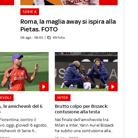
SERIE A
Roma, la maglia away si ispira alla
Pietas. FOTO
06 ago - 18:45
49 foto
EVOLI
INTER
A, le amichevoli del 6
Brutto colpo per Bisseck:
o
contusione alla testa
Fiorentina, contro il
Nel finale dell'amichevole tra
vo, oggi, giovedì 6 agosto,
Milan e Inter, Yann Aurel Bisseck
michevoli di Serie A....
ha subito una contusione alla...