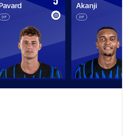
5
2
Pavard
Akanji
DIF
DIF