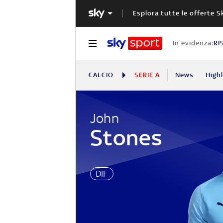
Esplora tutte le offerte S
In evidenza:
RI
CALCIO
SERIE A
News
High
John
Stones
DIF