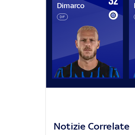
32
nato
Dimarco
DIF
Notizie Correlate