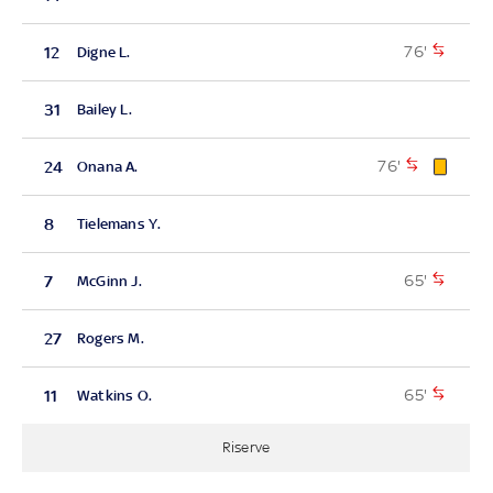
76'
12
Digne L.
31
Bailey L.
76'
24
Onana A.
8
Tielemans Y.
65'
7
McGinn J.
27
Rogers M.
65'
11
Watkins O.
Riserve