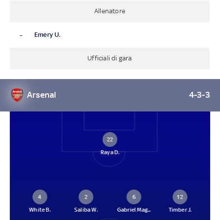
Allenatore
-
Emery U.
Ufficiali di gara
Arsenal
4-3-3
22
Raya D.
4
2
6
12
White B.
Saliba W.
Gabriel Mag...
Timber J.