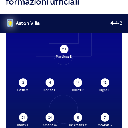
formazioni ufficiali
Aston Villa
4-4-2
23
Martínez E.
2
4
14
12
Cash M.
Konsa E.
Torres P.
Digne L.
31
24
8
7
Bailey L.
Onana A.
Tielemans Y.
McGinn J.