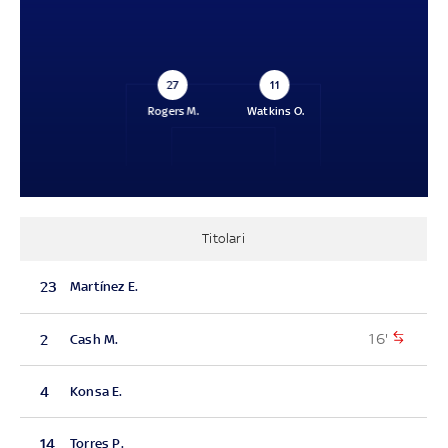
27
11
Rogers M.
Watkins O.
Titolari
23
Martínez E.
16'
2
Cash M.
4
Konsa E.
14
Torres P.