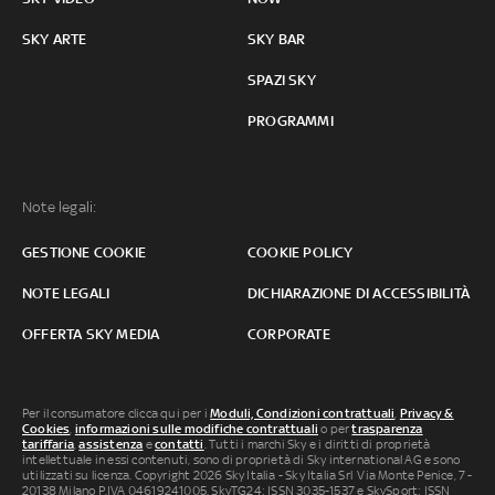
SKY ARTE
SKY BAR
SPAZI SKY
PROGRAMMI
Note legali:
GESTIONE COOKIE
COOKIE POLICY
NOTE LEGALI
DICHIARAZIONE DI ACCESSIBILITÀ
OFFERTA SKY MEDIA
CORPORATE
Per il consumatore clicca qui per i
Moduli, Condizioni contrattuali
,
Privacy &
Cookies
,
informazioni sulle modifiche contrattuali
o per
trasparenza
tariffaria
,
assistenza
e
contatti
. Tutti i marchi Sky e i diritti di proprietà
intellettuale in essi contenuti, sono di proprietà di Sky international AG e sono
utilizzati su licenza. Copyright 2026 Sky Italia - Sky Italia Srl Via Monte Penice, 7 -
20138 Milano P.IVA 04619241005. SkyTG24: ISSN 3035-1537 e SkySport: ISSN