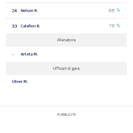
88'
24
Nelson R.
79'
33
Calafiori R.
Allenatore
-
Arteta M.
Ufficiali di gara
Oliver M.
PUBBLICITÀ