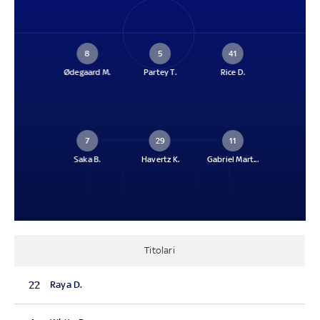
8
5
41
Ødegaard M.
Partey T.
Rice D.
7
29
11
Saka B.
Havertz K.
Gabriel Mart...
Titolari
22
Raya D.