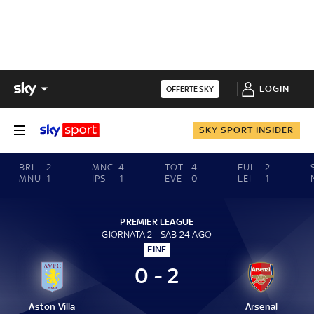
LOGIN
OFFERTE SKY
SKY SPORT INSIDER
BRI
2
MNC
4
TOT
4
FUL
2
MNU
1
IPS
1
EVE
0
LEI
1
PREMIER LEAGUE
GIORNATA 2 - SAB 24 AGO
FINE
0 - 2
Aston Villa
Arsenal