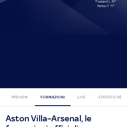
Trossard L. 67'
Partey T. 77'
0 - 2
PREVIEW
FORMAZIONI
LIVE
STATISTICHE
Aston Villa–Arsenal, le