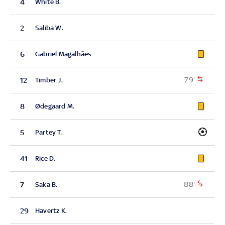
4
White B.
2
Saliba W.
6
Gabriel Magalhães
79'
12
Timber J.
8
Ødegaard M.
5
Partey T.
41
Rice D.
88'
7
Saka B.
29
Havertz K.