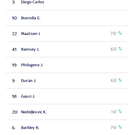
3
Diego Carlos
10
Buendía E.
76'
22
Maatsen I.
65'
41
Ramsey J.
19
Philogene J.
65'
9
Durán J.
18
Gauci J.
16'
20
Nedeljkovic K.
76'
6
Barkley R.