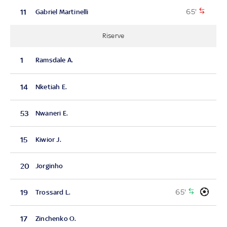
65'
11
Gabriel Martinelli
Riserve
1
Ramsdale A.
14
Nketiah E.
53
Nwaneri E.
15
Kiwior J.
20
Jorginho
65'
19
Trossard L.
17
Zinchenko O.