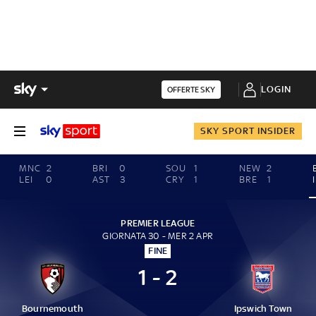
LOGIN
OFFERTE SKY
SKY SPORT INSIDER
MNC
2
BRI
0
SOU
1
NEW
2
LEI
0
AST
3
CRY
1
BRE
1
PREMIER LEAGUE
GIORNATA 30 - MER 2 APR
FINE
1 - 2
Bournemouth
Ipswich Town