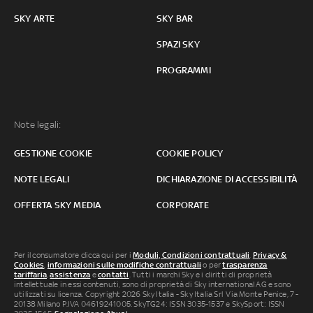
SKY ARTE
SKY BAR
SPAZI SKY
PROGRAMMI
Note legali:
GESTIONE COOKIE
COOKIE POLICY
NOTE LEGALI
DICHIARAZIONE DI ACCESSIBILITÀ
OFFERTA SKY MEDIA
CORPORATE
Per il consumatore clicca qui per i
Moduli, Condizioni contrattuali
,
Privacy &
Cookies
,
informazioni sulle modifiche contrattuali
o per
trasparenza
tariffaria
,
assistenza
e
contatti
. Tutti i marchi Sky e i diritti di proprietà
intellettuale in essi contenuti, sono di proprietà di Sky international AG e sono
utilizzati su licenza. Copyright 2026 Sky Italia - Sky Italia Srl Via Monte Penice, 7 -
20138 Milano P.IVA 04619241005. SkyTG24: ISSN 3035-1537 e SkySport: ISSN