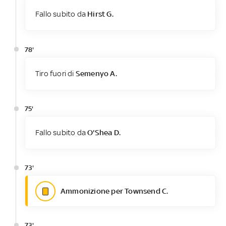
Fallo subito da
Hirst G.
78'
Tiro fuori di
Semenyo A.
75'
Fallo subito da
O'Shea D.
73'
Ammonizione per Townsend C.
73'