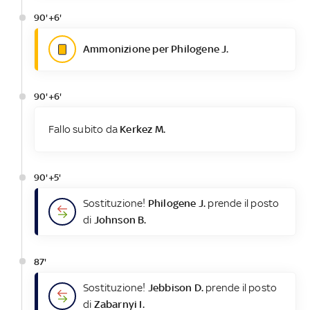
90'+6'
Ammonizione per Philogene J.
90'+6'
Fallo subito da
Kerkez M.
90'+5'
Sostituzione!
Philogene J.
prende il posto
di
Johnson B.
87'
Sostituzione!
Jebbison D.
prende il posto
di
Zabarnyi I.