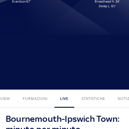
Evanilson 67'
Broadhead N. 34'
Delap L. 60'
1 - 2
EVIEW
FORMAZIONI
LIVE
STATISTICHE
NOTIZ
Bournemouth-Ipswich Town: