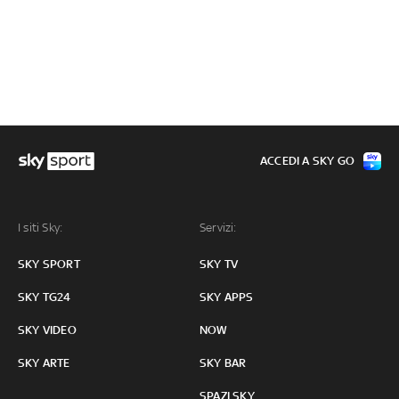
ACCEDI A SKY GO
I siti Sky:
Servizi:
SKY SPORT
SKY TV
SKY TG24
SKY APPS
SKY VIDEO
NOW
SKY ARTE
SKY BAR
SPAZI SKY