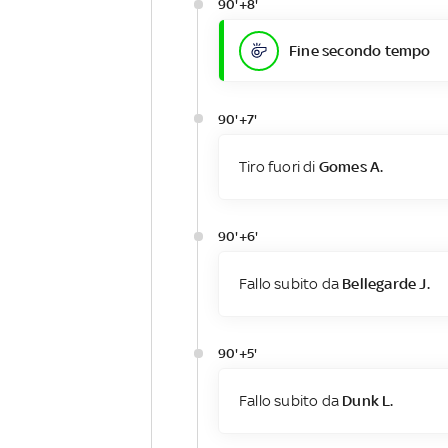
90'+8'
Fine secondo tempo
90'+7'
Tiro fuori di
Gomes A.
90'+6'
Fallo subito da
Bellegarde J.
90'+5'
Fallo subito da
Dunk L.