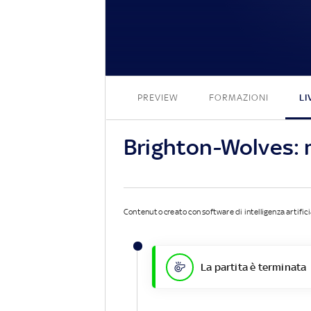
PREVIEW
FORMAZIONI
LI
Brighton-Wolves: 
Contenuto creato con software di intelligenza artifici
La partita è terminata