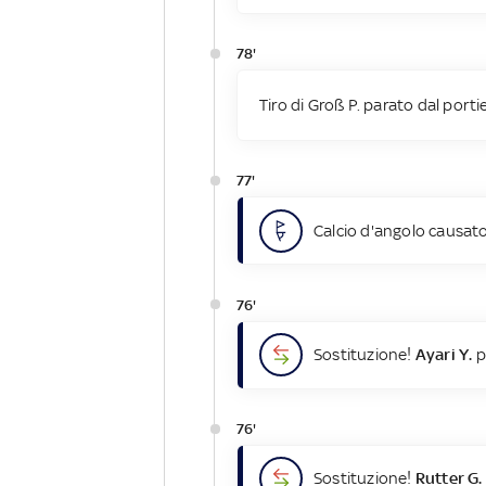
78'
Tiro di Groß P. parato dal porti
77'
Calcio d'angolo causato
76'
Sostituzione!
Ayari Y.
p
76'
Sostituzione!
Rutter G.