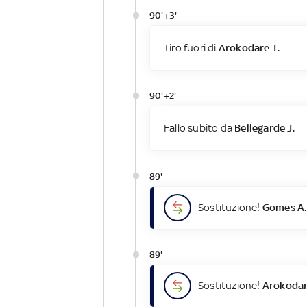
90'+3'
Tiro fuori di
Arokodare T.
90'+2'
Fallo subito da
Bellegarde J.
89'
Sostituzione!
Gomes A.
89'
Sostituzione!
Arokodar