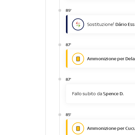
89'
Sostituzione!
Dário Es
87'
Ammonizione per Dela
87'
Fallo subito da
Spence D.
85'
Ammonizione per Cucur