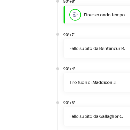
90'+8'
Fine secondo tempo
90'+7'
Fallo subito da
Bentancur R.
90'+4'
Tiro fuori di
Maddison J.
90'+3'
Fallo subito da
Gallagher C.