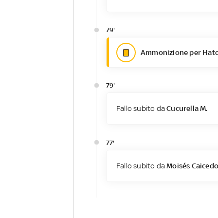
79'
Ammonizione per Hato
79'
Fallo subito da
Cucurella M.
77'
Fallo subito da
Moisés Caiced