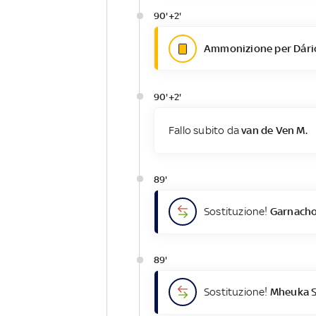
90'+2'
Ammonizione per Dári
90'+2'
Fallo subito da
van de Ven M.
89'
Sostituzione!
Garnacho
89'
Sostituzione!
Mheuka S