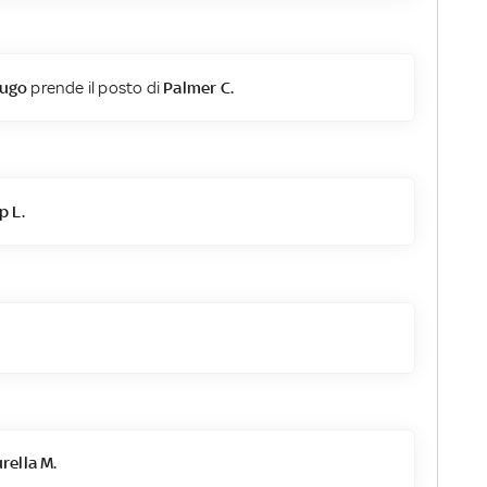
sugo
prende il posto di
Palmer C.
p L.
ella M.