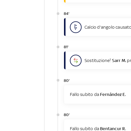
84'
Calcio d'angolo causato
81'
Sostituzione!
Sarr M.
pr
80'
Fallo subito da
Fernández E.
80'
Fallo subito da
Bentancur R.