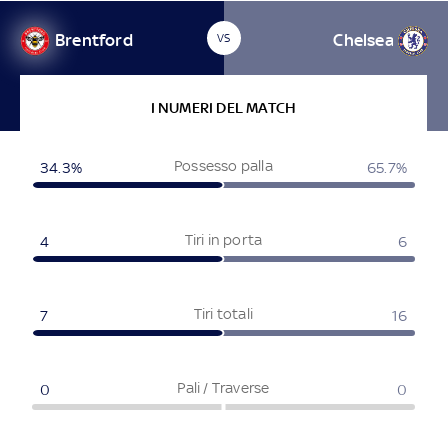
Brentford
Chelsea
VS
I NUMERI DEL MATCH
Possesso palla
34.3
%
65.7
%
Tiri in porta
4
6
Tiri totali
7
16
Pali / Traverse
0
0