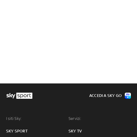
ACCEDI A SKY GO
I siti Sky:
Servizi:
SKY SPORT
SKY TV