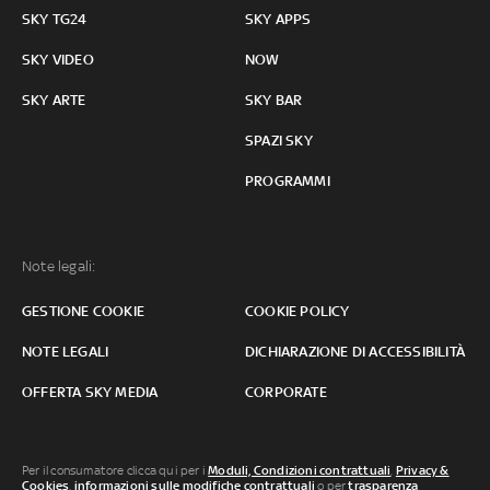
SKY TG24
SKY APPS
SKY VIDEO
NOW
SKY ARTE
SKY BAR
SPAZI SKY
PROGRAMMI
Note legali:
GESTIONE COOKIE
COOKIE POLICY
NOTE LEGALI
DICHIARAZIONE DI ACCESSIBILITÀ
OFFERTA SKY MEDIA
CORPORATE
Per il consumatore clicca qui per i
Moduli, Condizioni contrattuali
,
Privacy &
Cookies
,
informazioni sulle modifiche contrattuali
o per
trasparenza