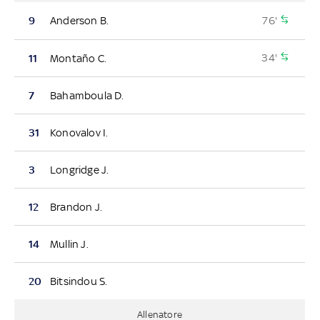
76'
9
Anderson B.
34'
11
Montaño C.
7
Bahamboula D.
31
Konovalov I.
3
Longridge J.
12
Brandon J.
14
Mullin J.
20
Bitsindou S.
Allenatore