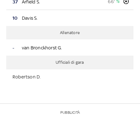
66'
37
Arfield S.
10
Davis S.
Allenatore
-
van Bronckhorst G.
Ufficiali di gara
Robertson D.
PUBBLICITÀ