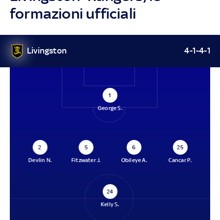
formazioni ufficiali
Livingston
4-1-4-1
1
George S.
2
5
6
25
Devlin N.
Fitzwater J.
Obileye A.
Cancar P.
24
Kelly S.