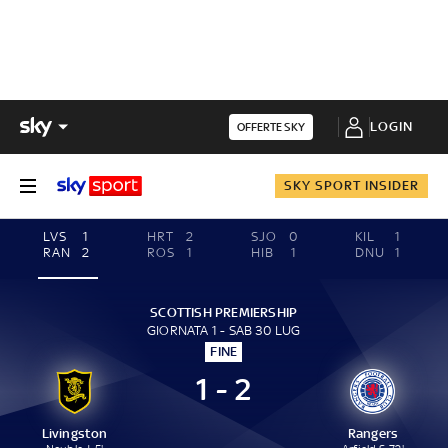
LOGIN
OFFERTE SKY
SKY SPORT INSIDER
LVS
1
HRT
2
SJO
0
KIL
1
RAN
2
ROS
1
HIB
1
DNU
1
SCOTTISH PREMIERSHIP
GIORNATA 1 - SAB 30 LUG
FINE
1 - 2
Livingston
Rangers