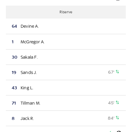
Riserve
64
Devine A.
1
McGregor A.
30
Sakala F.
67'
19
Sands J.
43
King L.
45'
71
Tillman M.
84'
8
Jack R.