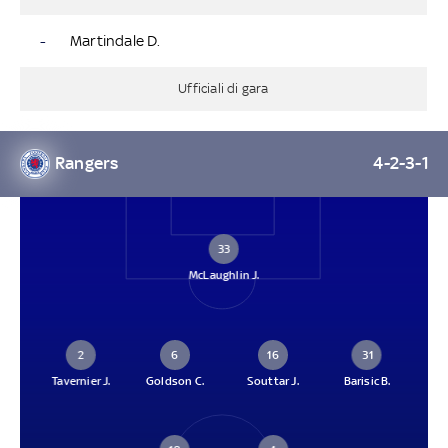
-
Martindale D.
Ufficiali di gara
Rangers
4-2-3-1
33
McLaughlin J.
2
6
16
31
Tavernier J.
Goldson C.
Souttar J.
Barisic B.