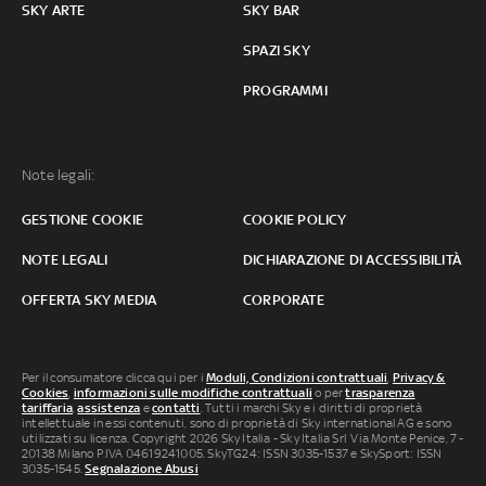
SKY ARTE
SKY BAR
SPAZI SKY
PROGRAMMI
Note legali:
GESTIONE COOKIE
COOKIE POLICY
NOTE LEGALI
DICHIARAZIONE DI ACCESSIBILITÀ
OFFERTA SKY MEDIA
CORPORATE
Per il consumatore clicca qui per i
Moduli, Condizioni contrattuali
,
Privacy &
Cookies
,
informazioni sulle modifiche contrattuali
o per
trasparenza
tariffaria
,
assistenza
e
contatti
. Tutti i marchi Sky e i diritti di proprietà
intellettuale in essi contenuti, sono di proprietà di Sky international AG e sono
utilizzati su licenza. Copyright 2026 Sky Italia - Sky Italia Srl Via Monte Penice, 7 -
20138 Milano P.IVA 04619241005. SkyTG24: ISSN 3035-1537 e SkySport: ISSN
3035-1545.
Segnalazione Abusi