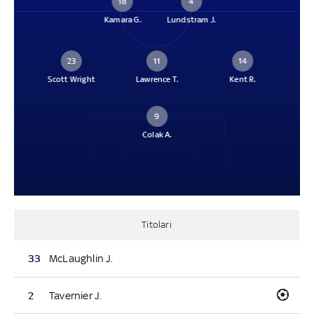
18
4
Kamara G.
Lundstram J.
23
11
14
Scott Wright
Lawrence T.
Kent R.
9
Colak A.
Titolari
33
McLaughlin J.
2
Tavernier J.