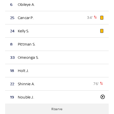
6
Obileye A.
34'
25
Cancar P.
24
Kelly S.
8
Pittman S.
33
Omeonga S.
18
Holt J.
76'
22
Shinnie A.
19
Nouble J.
Riserve