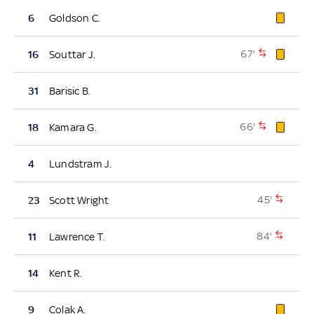
6
Goldson C.
67'
16
Souttar J.
31
Barisic B.
66'
18
Kamara G.
4
Lundstram J.
45'
23
Scott Wright
84'
11
Lawrence T.
14
Kent R.
9
Colak A.