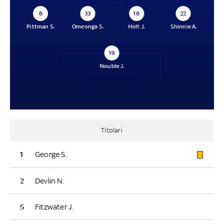
8
33
18
22
Pittman S.
Omeonga S.
Holt J.
Shinnie A.
19
Nouble J.
Titolari
1
George S.
2
Devlin N.
5
Fitzwater J.