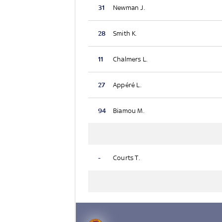
31
Newman J.
28
Smith K.
11
Chalmers L.
27
Appéré L.
94
Biamou M.
-
Courts T.