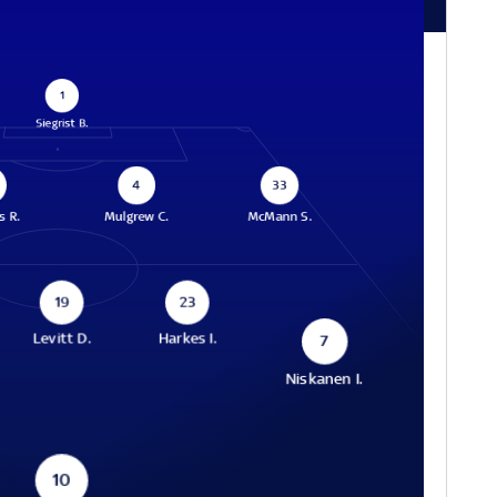
1
Siegrist B.
4
33
s R.
Mulgrew C.
McMann S.
19
23
Levitt D.
Harkes I.
7
Niskanen I.
10