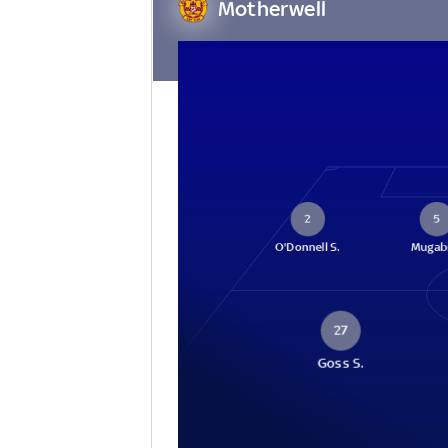
Motherwell
2
5
O'Donnell S.
Mugabi
27
Goss S.