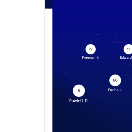
22
12
Freeman K.
Edward
66
Fuchs J.
8
Pawlett P.