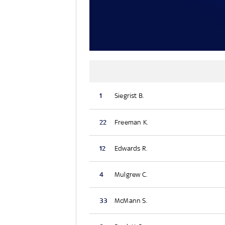
1
Siegrist B.
22
Freeman K.
12
Edwards R.
4
Mulgrew C.
33
McMann S.