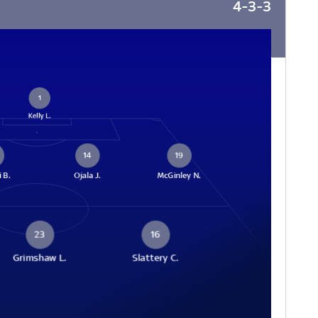
4-3-3
1
Kelly L.
14
19
 B.
Ojala J.
McGinley N.
23
16
Grimshaw L.
Slattery C.