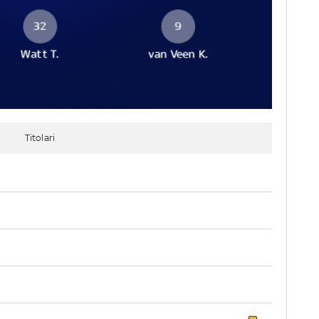
32
9
Watt T.
van Veen K.
Titolari