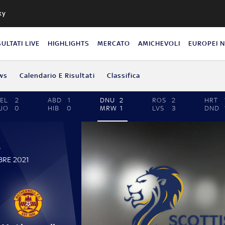
ky
SULTATI LIVE
HIGHLIGHTS
MERCATO
AMICHEVOLI
EUROPEI 
ws
Calendario E Risultati
Classifica
EL
2
ABD
1
DNU
2
ROS
2
HRT
JO
0
HIB
0
MRW
1
LVS
3
DND
P
BRE 2021