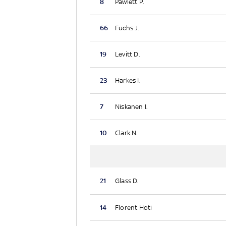
8
Pawlett P.
66
Fuchs J.
19
Levitt D.
23
Harkes I.
7
Niskanen I.
10
Clark N.
21
Glass D.
14
Florent Hoti