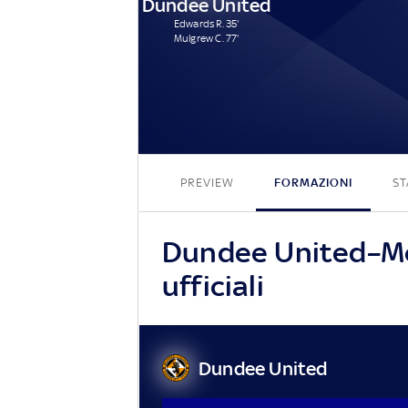
Dundee United
Edwards R. 35'
Mulgrew C. 77'
PREVIEW
FORMAZIONI
ST
Dundee United–Mot
ufficiali
Dundee United