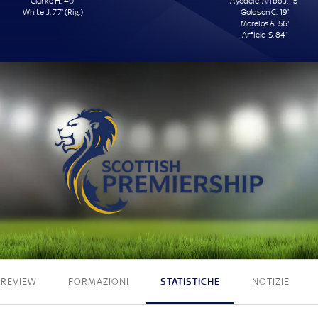
Clarke H. 40'
Ayodele-Aribo J. 15'
White J. 77' (Rig.)
Goldson C. 19'
Morelos A. 56'
Arfield S. 84'
2 - 4
PREVIEW
FORMAZIONI
STATISTICHE
NOTIZIE