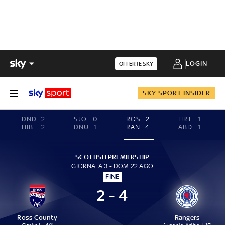
LOGIN
OFFERTE SKY
SKY SPORT INSIDER
DND
2
SJO
0
ROS
2
HRT
1
HIB
2
DNU
1
RAN
4
ABD
1
SCOTTISH PREMIERSHIP
GIORNATA 3 - DOM 22 AGO
FINE
2 - 4
Ross County
Rangers