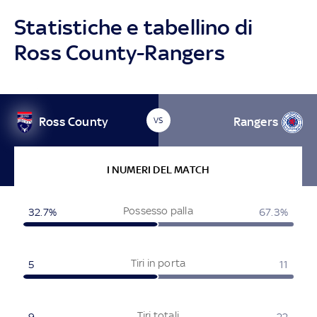
Statistiche e tabellino di
Ross County-Rangers
Ross County
Rangers
VS
I NUMERI DEL MATCH
Possesso palla
32.7%
67.3%
Tiri in porta
5
11
Tiri totali
9
22