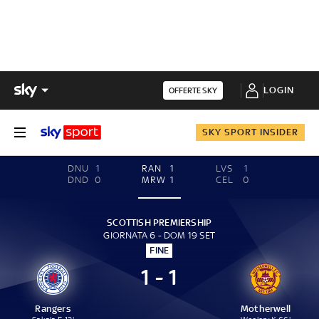
LOGIN
OFFERTE SKY
SKY SPORT INSIDER
DNU
1
RAN
1
LVS
1
DND
0
MRW
1
CEL
0
SCOTTISH PREMIERSHIP
GIORNATA 6 - DOM 19 SET
FINE
1 - 1
Rangers
Motherwell