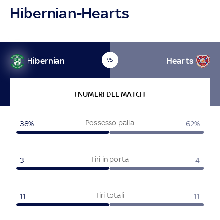
Hibernian-Hearts
Hibernian
Hearts
VS
I NUMERI DEL MATCH
Possesso palla
38%
62%
Tiri in porta
3
4
Tiri totali
11
11