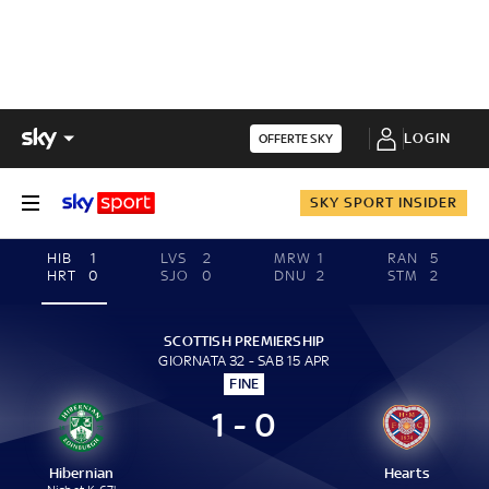
LOGIN
OFFERTE SKY
SKY SPORT INSIDER
HIB
1
LVS
2
MRW
1
RAN
5
HRT
0
SJO
0
DNU
2
STM
2
SCOTTISH PREMIERSHIP
GIORNATA 32 - SAB 15 APR
FINE
1 - 0
Hibernian
Hearts