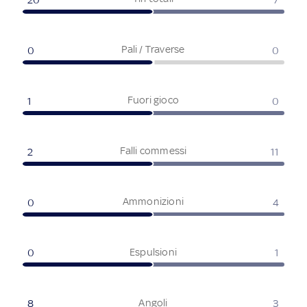
Pali / Traverse
0
0
Fuori gioco
1
0
Falli commessi
2
11
Ammonizioni
0
4
Espulsioni
0
1
Angoli
8
3