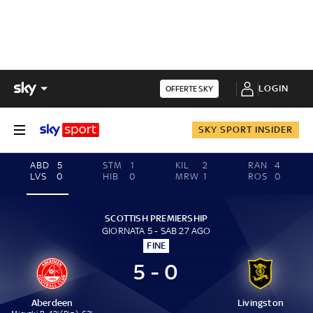
LOGIN
OFFERTE SKY
SKY SPORT INSIDER
ABD
5
STM
1
KIL
2
RAN
4
LVS
0
HIB
0
MRW
1
ROS
0
SCOTTISH PREMIERSHIP
GIORNATA 5 - SAB 27 AGO
FINE
5 - 0
Aberdeen
Livingston